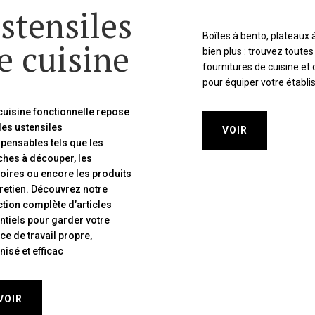
stensiles
Boîtes à bento, plateaux à 
e cuisine
bien plus : trouvez toutes
fournitures de cuisine et 
pour équiper votre établ
cuisine fonctionnelle repose
des ustensiles
VOIR
spensables tels que les
ches à découper, les
oires ou encore les produits
tretien. Découvrez notre
ction complète d’articles
ntiels pour garder votre
ce de travail propre,
isé et efficac
VOIR