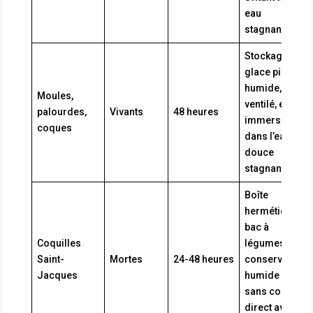
eau
stagnante
Stockage sur
glace pilée
humide, bac
Moules,
ventilé, éviter
palourdes,
Vivants
48 heures
immersion
coques
dans l’eau
douce
stagnante
Boîte
hermétique,
bac à
Coquilles
légumes,
Saint-
Mortes
24-48 heures
conserver
Jacques
humide mais
sans contact
direct avec