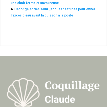
une chair ferme et savoureuse
Décongeler des saint-jacques : astuces pour éviter
l’excès d’eau avant la cuisson à la poêle