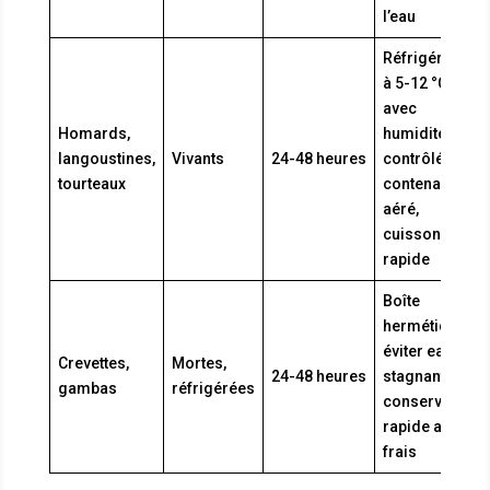
l’eau
Réfrigération
à 5-12 °C
avec
Homards,
humidité
langoustines,
Vivants
24-48 heures
contrôlée,
tourteaux
contenant
aéré,
cuisson
rapide
Boîte
hermétique,
éviter eau
Crevettes,
Mortes,
24-48 heures
stagnante,
gambas
réfrigérées
conservation
rapide au
frais