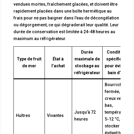
vendues mortes, fraîchement glacées, et doivent être
rapidement placées dans une boîte hermétique au
frais pour ne pas baigner dans l’eau de décongélation
ou dégorgement, ce qui dégraderait leur qualité. Leur
durée de conservation est limitée à 24-48 heures au
maximum au réfrigérateur.
Durée
Conditions
Type de fruit
État à
maximale de
spécifiques
de mer
l’achat
stockage au
pour éviter le
réfrigérateur
bain d’eau
Bourriche
fermée, côté
creux vers le
bas,
Jusqu’à 72
température
Huîtres
Vivantes
heures
5-12 °C,
stocker en
évitant toute