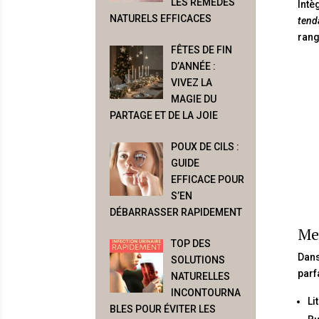
LES REMÈDES
Intè
NATURELS EFFICACES
tend
rang
FÊTES DE FIN
D’ANNÉE :
VIVEZ LA
MAGIE DU
PARTAGE ET DE LA JOIE
POUX DE CILS :
GUIDE
EFFICACE POUR
S’EN
DÉBARRASSER RAPIDEMENT
Meu
TOP DES
Dans
SOLUTIONS
parf
NATURELLES
INCONTOURNA
Li
BLES POUR ÉVITER LES