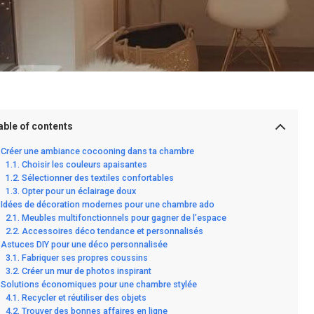
able of contents
Créer une ambiance cocooning dans ta chambre
Choisir les couleurs apaisantes
Sélectionner des textiles confortables
Opter pour un éclairage doux
Idées de décoration modernes pour une chambre ado
Meubles multifonctionnels pour gagner de l’espace
Accessoires déco tendance et personnalisés
Astuces DIY pour une déco personnalisée
Fabriquer ses propres coussins
Créer un mur de photos inspirant
Solutions économiques pour une chambre stylée
Recycler et réutiliser des objets
Trouver des bonnes affaires en ligne