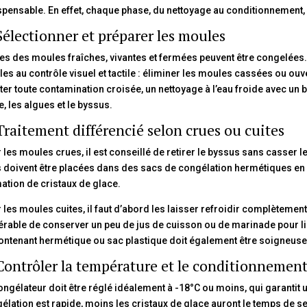
spensable. En effet, chaque phase, du nettoyage au conditionnement, i
Sélectionner et préparer les moules
es des moules fraîches, vivantes et fermées peuvent être congelées. 
es au contrôle visuel et tactile : éliminer les moules cassées ou ouve
iter toute contamination croisée, un nettoyage à l’eau froide avec un
e, les algues et le byssus.
Traitement différencié selon crues ou cuites
 les moules crues, il est conseillé de retirer le byssus sans casser l
s doivent être placées dans des sacs de congélation hermétiques en v
ation de cristaux de glace.
 les moules cuites, il faut d’abord les laisser refroidir complètement,
érable de conserver un peu de jus de cuisson ou de marinade pour li
ontenant hermétique ou sac plastique doit également être soigneuse
Contrôler la température et le conditionnemen
ongélateur doit être réglé idéalement à -18°C ou moins, qui garantit u
élation est rapide, moins les cristaux de glace auront le temps de s