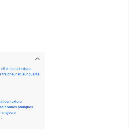
ffet sur la texture
raîcheur et leur qualité
 leur texture
les bonnes pratiques
on majeure
 ?