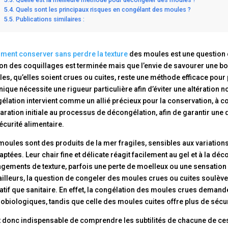
Quels sont les principaux risques en congélant des moules ?
Publications similaires :
ent conserver sans perdre la texture
des moules est une question 
on des coquillages est terminée mais que l’envie de savourer une bon
es, qu’elles soient crues ou cuites, reste une méthode efficace pour 
nique nécessite une rigueur particulière afin d’éviter une altération no
élation intervient comme un allié précieux pour la conservation, à co
aration initiale au processus de décongélation, afin de garantir une 
écurité alimentaire.
moules sont des produits de la mer fragiles, sensibles aux variation
aptées. Leur chair fine et délicate réagit facilement au gel et à la dé
gements de texture, parfois une perte de moelleux ou une sensation 
ailleurs, la question de congeler des moules crues ou cuites soulève 
atif que sanitaire. En effet, la congélation des moules crues demand
obiologiques, tandis que celle des moules cuites offre plus de sécurité
st donc indispensable de comprendre les subtilités de chacune de 