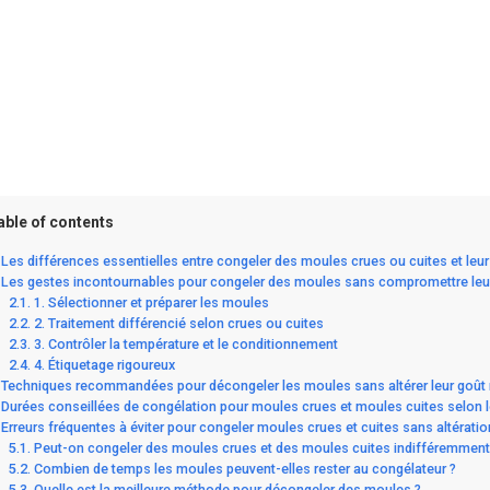
able of contents
Les différences essentielles entre congeler des moules crues ou cuites et leur e
Les gestes incontournables pour congeler des moules sans compromettre leur f
1. Sélectionner et préparer les moules
2. Traitement différencié selon crues ou cuites
3. Contrôler la température et le conditionnement
4. Étiquetage rigoureux
Techniques recommandées pour décongeler les moules sans altérer leur goût ni
Durées conseillées de congélation pour moules crues et moules cuites selon 
Erreurs fréquentes à éviter pour congeler moules crues et cuites sans altérati
Peut-on congeler des moules crues et des moules cuites indifféremment
Combien de temps les moules peuvent-elles rester au congélateur ?
Quelle est la meilleure méthode pour décongeler des moules ?