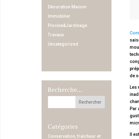
Décoration Maison
Immobilier
Piscine&Jardinage
Comm
Travaux
sais
Uncategorized
moul
tech
cong
prép
de s
Les 
Recherche…
inad
chan
Par 
gust
micr
Catégories
Il e
Conservation, fraîcheur et