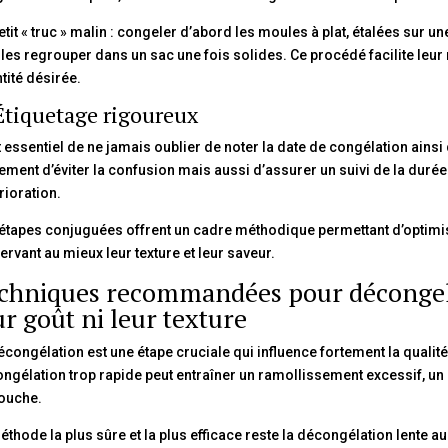
etit « truc » malin : congeler d’abord les moules à plat, étalées sur une
 les regrouper dans un sac une fois solides. Ce procédé facilite leu
tité désirée.
Étiquetage rigoureux
st essentiel de ne jamais oublier de noter la date de congélation ains
ement d’éviter la confusion mais aussi d’assurer un suivi de la durée
rioration.
étapes conjuguées offrent un cadre méthodique permettant d’optimis
ervant au mieux leur texture et leur saveur.
chniques recommandées pour décongele
ur goût ni leur texture
écongélation est une étape cruciale qui influence fortement la quali
ngélation trop rapide peut entraîner un ramollissement excessif, un
ouche.
éthode la plus sûre et la plus efficace reste la décongélation lente a