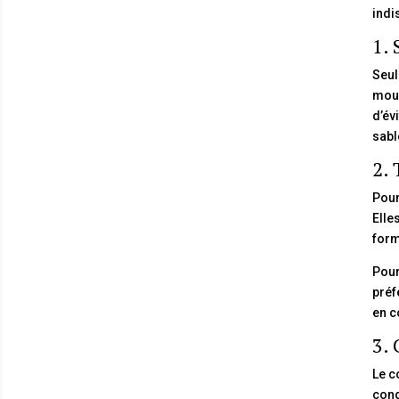
indi
1. 
Seul
moul
d’év
sabl
2. 
Pour
Elle
form
Pour
préf
en c
3. 
Le c
cong