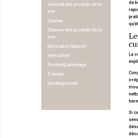
de b
sécurité des produits de la
rapi
mer
prat
Cuisine
qu’e
Cuisson des produits de la
Le
mer
cu
Décoration Maison
La c
Immobilier
expl
Piscine&Jardinage
Cong
Travaux
irré
Uncategorized
moul
nett
herm
Si c
sens
désa
déco