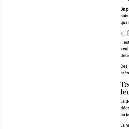
Un p
puis
quan
4. 
Il e
seul
dété
Ces 
prés
Te
le
La d
déco
en b
La m