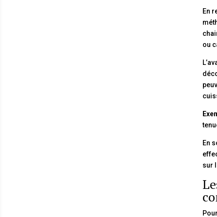
En r
méth
chai
ou c
L’av
déco
peuv
cuis
Exem
tenu
En s
effe
sur 
Le
co
Pour