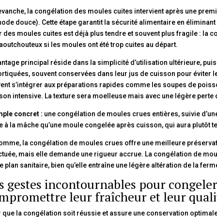
evanche, la congélation des moules cuites intervient après une premi
ode douce). Cette étape garantit la sécurité alimentaire en éliminant
r des moules cuites est déjà plus tendre et souvent plus fragile : la
aoutchouteux si les moules ont été trop cuites au départ.
antage principal réside dans la simplicité d’utilisation ultérieure, pu
rtiquées, souvent conservées dans leur jus de cuisson pour éviter 
ent s’intégrer aux préparations rapides comme les soupes de poisson
son intensive. La texture sera moelleuse mais avec une légère pert
ple concret :
une congélation de moules crues entières, suivie d’une 
e à la mâche qu’une moule congelée après cuisson, qui aura plutôt t
omme, la congélation de moules crues offre une meilleure préservation
ctuée, mais elle demande une rigueur accrue. La congélation de moul
le plan sanitaire, bien qu’elle entraîne une légère altération de la ferm
s gestes incontournables pour congele
mpromettre leur fraîcheur et leur quali
 que la congélation soit réussie et assure une conservation optimale,