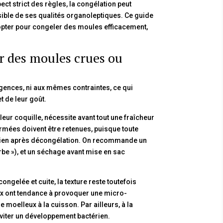
ect strict des règles, la congélation peut
nsible de ses qualités organoleptiques. Ce guide
dopter pour congeler des moules efficacement,
er des moules crues ou
gences, ni aux mêmes contraintes, ce qui
t de leur goût.
eur coquille, nécessite avant tout une fraîcheur
fermées doivent être retenues, puisque toute
érien après décongélation. On recommande un
rbe »), et un séchage avant mise en sac
ngelée et cuite, la texture reste toutefois
aux ont tendance à provoquer une micro-
moelleux à la cuisson. Par ailleurs, à la
éviter un développement bactérien.