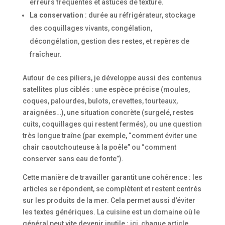
erreurs fréquentes et astuces de texture.
La conservation
: durée au réfrigérateur, stockage
des coquillages vivants, congélation,
décongélation, gestion des restes, et repères de
fraîcheur.
Autour de ces piliers, je développe aussi des contenus
satellites plus ciblés : une espèce précise (moules,
coques, palourdes, bulots, crevettes, tourteaux,
araignées…), une situation concrète (surgelé, restes
cuits, coquillages qui restent fermés), ou une question
très longue traîne (par exemple, “comment éviter une
chair caoutchouteuse à la poêle” ou “comment
conserver sans eau de fonte”).
Cette manière de travailler garantit une cohérence : les
articles se répondent, se complètent et restent centrés
sur les produits de la mer. Cela permet aussi d’éviter
les textes génériques. La cuisine est un domaine où le
général peut vite devenir inutile ; ici, chaque article