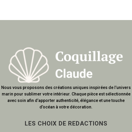
Nous vous proposons des créations uniques inspirées de l’univers
marin pour sublimer votre intérieur. Chaque pièce est sélectionnée
avec soin afin d’apporter authenticité, élégance et une touche
d’océan à votre décoration.
LES CHOIX DE REDACTIONS