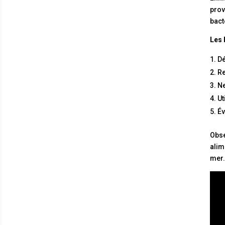
prov
bact
Les 
Dé
Re
Ne
Ut
Év
Obse
alim
mer.