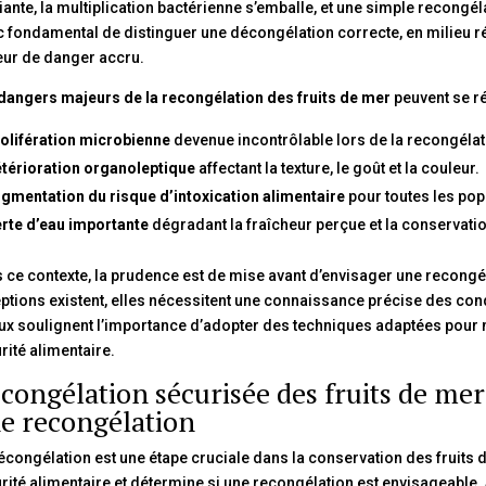
ante, la multiplication bactérienne s’emballe, et une simple recongélat
 fondamental de distinguer une décongélation correcte, en milieu r
eur de danger accru.
dangers majeurs de la recongélation des fruits de mer
peuvent se ré
olifération microbienne
devenue incontrôlable lors de la recongélat
térioration organoleptique
affectant la texture, le goût et la couleur.
gmentation du risque d’intoxication alimentaire
pour toutes les pop
rte d’eau importante
dégradant la fraîcheur perçue et la conservatio
 ce contexte, la prudence est de mise avant d’envisager une recongé
ptions existent, elles nécessitent une connaissance précise des con
ux soulignent l’importance d’adopter des techniques adaptées pour ma
rité alimentaire.
congélation sécurisée des fruits de mer
e recongélation
écongélation est une étape cruciale dans la conservation des fruits
rité alimentaire et détermine si une recongélation est envisageable