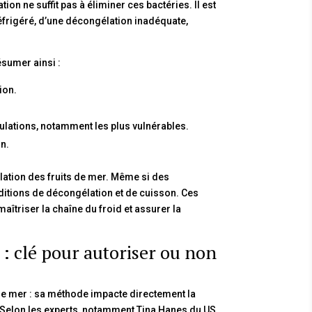
ion ne suffit pas à éliminer ces bactéries. Il est
éfrigéré, d’une décongélation inadéquate,
sumer ainsi :
ion.
ulations, notamment les plus vulnérables.
n.
lation des fruits de mer. Même si des
ditions de décongélation et de cuisson. Ces
îtriser la chaîne du froid et assurer la
 : clé pour autoriser ou non
 de mer : sa méthode impacte directement la
. Selon les experts, notamment Tina Hanes du US