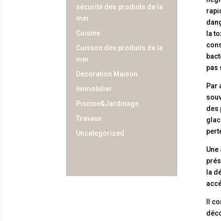
sécurité des produits de la
rapi
mer
dang
Cuisine
la t
cons
Cuisson des produits de la
bact
mer
pas 
Décoration Maison
Par 
Immobilier
souv
Piscine&Jardinage
des 
Travaux
glac
pert
Uncategorized
Une 
prés
la d
accé
Il c
déco