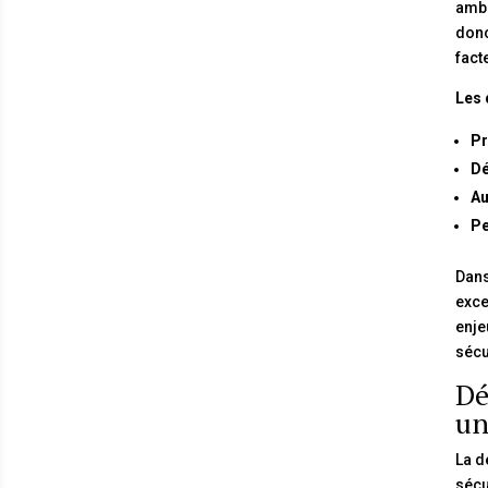
ambi
donc
fact
Les 
Pr
Dé
Au
Pe
Dans
exce
enje
sécu
Dé
un
La d
sécu