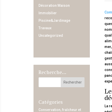
Décoration Maison
Comp
Immobilier
reco
Piscine&Jardinage
ques
Travaux
nomb
qual
Uncategorized
alim
mer,
chaî
gest
auss
cons
Recherche…
pano
expe
Le
dé
Catégories
La r
Conservation, fraîcheur et
négl