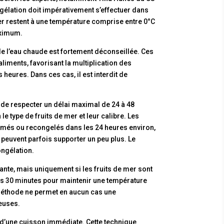
gélation doit impérativement s’effectuer dans
er restent à une température comprise entre 0°C
maximum.
de l’eau chaude est fortement déconseillée. Ces
iments, favorisant la multiplication des
heures. Dans ces cas, il est interdit de
é de respecter un délai maximal de 24 à 48
le type de fruits de mer et leur calibre. Les
més ou recongelés dans les 24 heures environ,
peuvent parfois supporter un peu plus. Le
ongélation.
nte, mais uniquement si les fruits de mer sont
les 30 minutes pour maintenir une température
 méthode ne permet en aucun cas une
euses.
ie d’une cuisson immédiate. Cette technique