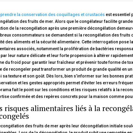
rendre la conservation des coquillages et crustacés
est essentiel 
ngélation des fruits de mer. Alors que le congélateur facilite grande
tion de la recongélation après une première décongélation demeure s
reux consommateurs se demandent si la recongélation des fruits 
ité des aliments et la sécurité alimentaire. Cette interrogation pose
entaires associés, notamment la prolifération de bactéries responsab
 par leur nature délicate et leur forte propension à altérer rapidemen
ne du froid pour garantir leur fraîcheur et prévenir toute forme de to
e de recongeler peut transformer un produit de grande qualité en un 
i sa texture et son goût. Dès lors, bien s’informer sur les bonnes pra
ervation et les gestes appropriés permet d’éviter les erreurs fréque
rama fait le point sur les conditions et les risques relatifs à la reco
rtise confirmée et des repères concrets pour la maison comme pour
s risques alimentaires liés à la recongél
congelés
econgélation des fruits de mer après leur décongélation initiale sou
igeables. Lors de la décongélation, le produit subit une remontée en t