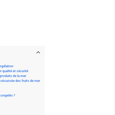
ongélation
 qualité et sécurité
 produits de la mer
 sécurisée des fruits de mer
congelés ?