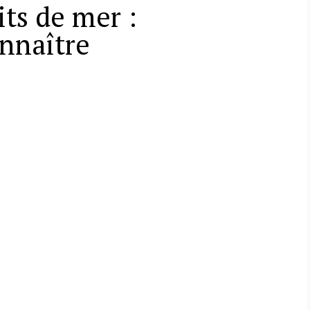
its de mer :
onnaître