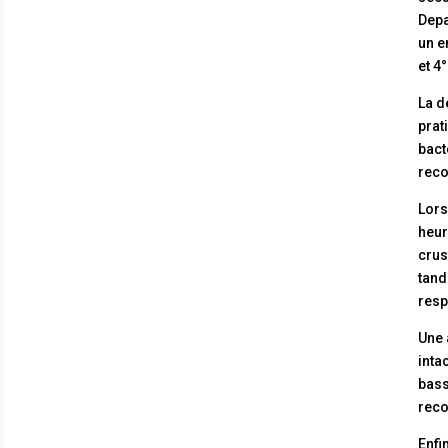
Depa
un e
et 4
La d
prat
bact
reco
Lors
heur
crus
tand
resp
Une 
inta
bass
reco
Enfi