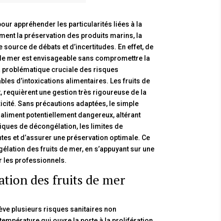
pour appréhender les particularités liées à la
ment la préservation des produits marins, la
ource de débats et d’incertitudes. En effet, de
de mer est envisageable sans compromettre la
 la problématique cruciale des risques
les d’intoxications alimentaires. Les fruits de
t, requièrent une gestion très rigoureuse de la
xicité. Sans précautions adaptées, le simple
aliment potentiellement dangereux, altérant
tiques de décongélation, les limites de
ntes et d’assurer une préservation optimale. Ce
ngélation des fruits de mer, en s’appuyant sur une
 les professionnels.
ation des fruits de mer
lève plusieurs risques sanitaires non
empérature qui ouvre la porte à la prolifération