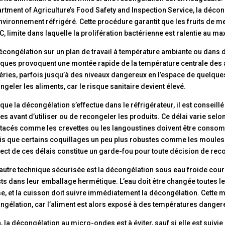
rtment of Agriculture’s Food Safety and Inspection Service, la décon
nvironnement réfrigéré. Cette procédure garantit que les fruits de m
°C, limite dans laquelle la prolifération bactérienne est ralentie au 
écongélation sur un plan de travail à température ambiante ou dans 
iques provoquent une montée rapide de la température centrale des al
éries, parfois jusqu’à des niveaux dangereux en l’espace de quelques 
ngeler les aliments, car le risque sanitaire devient élevé.
que la décongélation s’effectue dans le réfrigérateur, il est conseill
es avant d’utiliser ou de recongeler les produits. Ce délai varie selon 
tacés comme les crevettes ou les langoustines doivent être consom
is que certains coquillages un peu plus robustes comme les moules 
ect de ces délais constitue un garde-fou pour toute décision de rec
autre technique sécurisée est la décongélation sous eau froide coura
cts dans leur emballage hermétique. L’eau doit être changée toutes 
e, et la cuisson doit suivre immédiatement la décongélation. Cette
ngélation, car l’aliment est alors exposé à des températures danger
n, la décongélation au micro-ondes est à éviter, sauf si elle est suiv