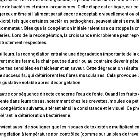
de de bactéries et micro-organismes. Cette étape est critique, car 
ereux même si l’aliment parait encore acceptable visuellement ou 
oxicité, tels que certaines bactéries pathogènes, peuvent ainsi se mult
ommateur. Bien que la congélation initiale ralentisse ou stoppe la cr
éries. Lors de la recongélation, la croissance microbienne peut repr
strictement respectées.
ailleurs, la recongélation entraîne une dégradation importante de la q
ent moins ferme, la chair peut se durcir ou au contraire devenir pâte
pertes sensibles en fraîcheur et en saveur. Cette dégradation résult
e successifs, qui détériorent les fibres musculaires. Cela provoque u
e gustative notable après décongélation.
autre conséquence directe concerne l’eau de fonte. Quand les fruits
ente dans leurs tissus, notamment chez les crevettes, moules ou pet
écongélation suivante, altérant ainsi la consistance et le visuel. Ce
lérant la détérioration bactérienne.
onvient aussi de souligner que les risques de toxicité se multiplient 
ngélation à température non contrôlée (comme sur un plan de travai