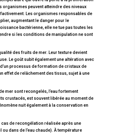
ces organismes peuvent atteindre des niveaux
olfactivement. Les organismes responsables de
iplier, augmentant le danger pour le
oissance bactérienne, elle ne tue pas toutes les
endre si les conditions de manipulation ne sont
ualité des fruits de mer. Leur texture devient
use. Le goût subit également une altération avec
e d’un processus de formation de cristaux de
n effet de relâchement des tissus, sujet à une
 de mer sont recongelés, l’eau fortement
its crustacés, est souvent libérée au moment de
 phénomène nuit également à la conservation en
en cas de recongélation réalisée après une
l ou dans de l’eau chaude). À température