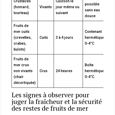
Crustacés
Cuisson le
possible
(homard,
Vivants
jour même ou
sans eau
tourteau)
suivant
douce
Fruits de
mer cuits
Contenant
(crevettes,
Cuits
3 à 4 jours
hermétique,
crabes,
0-4°C
bulots)
Fruits de
mer crus
Boîte
non vivants
Crus
24 heures
hermétique,
(chair
0-4°C
décortiquée)
Les signes à observer pour
juger la fraîcheur et la sécurité
des restes de fruits de mer