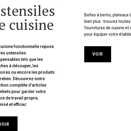
stensiles
Boîtes à bento, plateaux à 
e cuisine
bien plus : trouvez toutes
fournitures de cuisine et 
pour équiper votre établ
cuisine fonctionnelle repose
des ustensiles
VOIR
spensables tels que les
ches à découper, les
oires ou encore les produits
tretien. Découvrez notre
ction complète d’articles
ntiels pour garder votre
ce de travail propre,
isé et efficac
VOIR