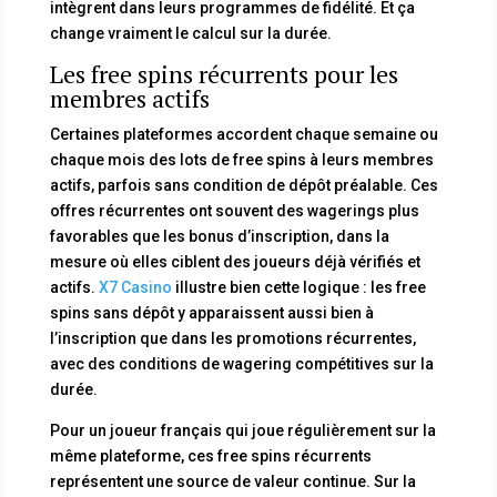
intègrent dans leurs programmes de fidélité. Et ça
change vraiment le calcul sur la durée.
Les free spins récurrents pour les
membres actifs
Certaines plateformes accordent chaque semaine ou
chaque mois des lots de free spins à leurs membres
actifs, parfois sans condition de dépôt préalable. Ces
offres récurrentes ont souvent des wagerings plus
favorables que les bonus d’inscription, dans la
mesure où elles ciblent des joueurs déjà vérifiés et
actifs.
X7 Casino
illustre bien cette logique : les free
spins sans dépôt y apparaissent aussi bien à
l’inscription que dans les promotions récurrentes,
avec des conditions de wagering compétitives sur la
durée.
Pour un joueur français qui joue régulièrement sur la
même plateforme, ces free spins récurrents
représentent une source de valeur continue. Sur la