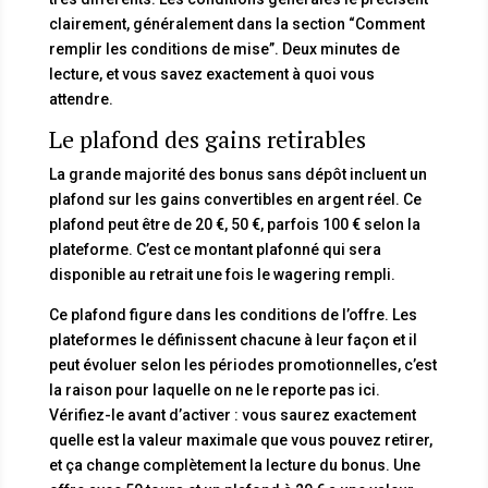
clairement, généralement dans la section “Comment
remplir les conditions de mise”. Deux minutes de
lecture, et vous savez exactement à quoi vous
attendre.
Le plafond des gains retirables
La grande majorité des bonus sans dépôt incluent un
plafond sur les gains convertibles en argent réel. Ce
plafond peut être de 20 €, 50 €, parfois 100 € selon la
plateforme. C’est ce montant plafonné qui sera
disponible au retrait une fois le wagering rempli.
Ce plafond figure dans les conditions de l’offre. Les
plateformes le définissent chacune à leur façon et il
peut évoluer selon les périodes promotionnelles, c’est
la raison pour laquelle on ne le reporte pas ici.
Vérifiez-le avant d’activer : vous saurez exactement
quelle est la valeur maximale que vous pouvez retirer,
et ça change complètement la lecture du bonus. Une