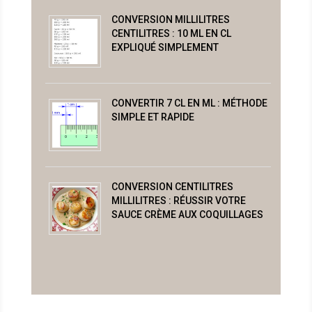
CONVERSION MILLILITRES
CENTILITRES : 10 ML EN CL
EXPLIQUÉ SIMPLEMENT
CONVERTIR 7 CL EN ML : MÉTHODE
SIMPLE ET RAPIDE
CONVERSION CENTILITRES
MILLILITRES : RÉUSSIR VOTRE
SAUCE CRÈME AUX COQUILLAGES