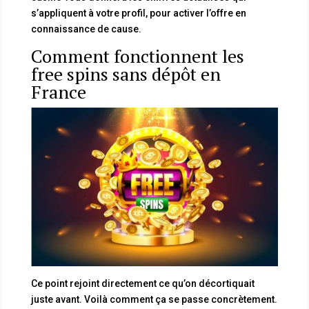
s’appliquent à votre profil, pour activer l’offre en
connaissance de cause.
Comment fonctionnent les
free spins sans dépôt en
France
Ce point rejoint directement ce qu’on décortiquait
juste avant. Voilà comment ça se passe concrètement.