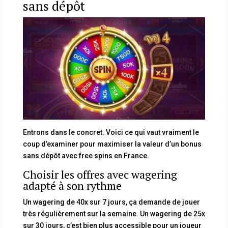
sans dépôt
Entrons dans le concret. Voici ce qui vaut vraiment le
coup d’examiner pour maximiser la valeur d’un bonus
sans dépôt avec free spins en France.
Choisir les offres avec wagering
adapté à son rythme
Un wagering de 40x sur 7 jours, ça demande de jouer
très régulièrement sur la semaine. Un wagering de 25x
sur 30 jours, c’est bien plus accessible pour un joueur