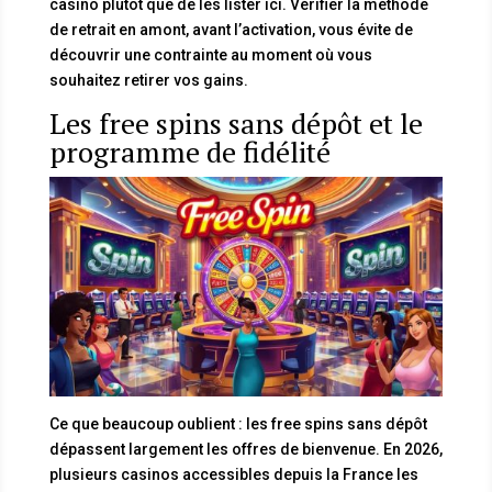
casino plutôt que de les lister ici. Vérifier la méthode
de retrait en amont, avant l’activation, vous évite de
découvrir une contrainte au moment où vous
souhaitez retirer vos gains.
Les free spins sans dépôt et le
programme de fidélité
Ce que beaucoup oublient : les free spins sans dépôt
dépassent largement les offres de bienvenue. En 2026,
plusieurs casinos accessibles depuis la France les