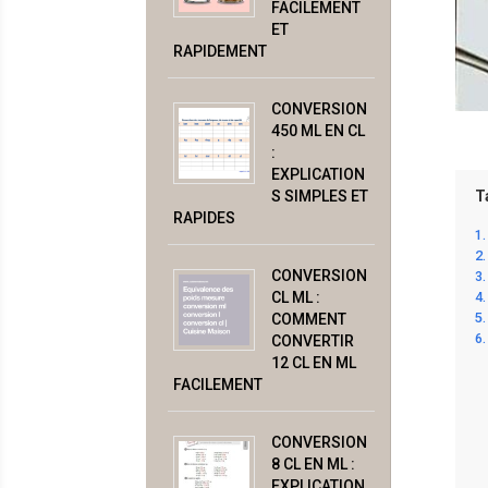
FACILEMENT
ET
RAPIDEMENT
CONVERSION
450 ML EN CL
:
EXPLICATION
S SIMPLES ET
T
RAPIDES
CONVERSION
CL ML :
COMMENT
CONVERTIR
12 CL EN ML
FACILEMENT
CONVERSION
8 CL EN ML :
EXPLICATION