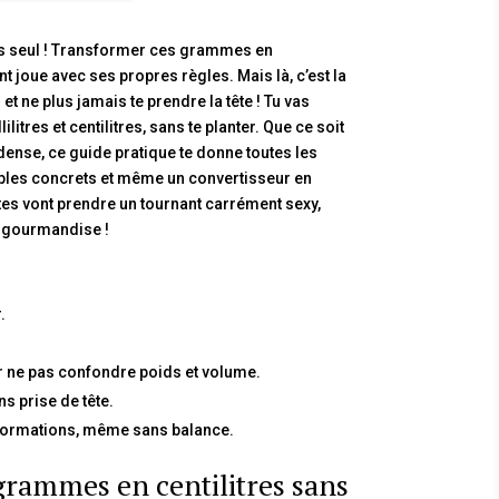
 pas seul ! Transformer ces grammes en
t joue avec ses propres règles. Mais là, c’est la
t ne plus jamais te prendre la tête ! Tu vas
litres et centilitres, sans te planter. Que ce soit
dense, ce guide pratique te donne toutes les
emples concrets et même un convertisseur en
cettes vont prendre un tournant carrément sexy,
s gourmandise !
.
our ne pas confondre poids et volume.
ns prise de tête.
sformations, même sans balance.
grammes en centilitres sans