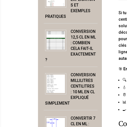
S ET
EXEMPLES
Si t
PRATIQUES
cent
solu
CONVERSION
déco
12,5 CL EN ML
pour
: COMBIEN
clés
CELA FAIT-IL
lign
EXACTEMENT
auta
?
🎯
En
CONVERSION
🔍
MILLILITRES
CENTILITRES
💧
: 10 ML EN CL
🥛
EXPLIQUÉ
📊
SIMPLEMENT
🍳
CONVERTIR 7
Co
CL EN ML :