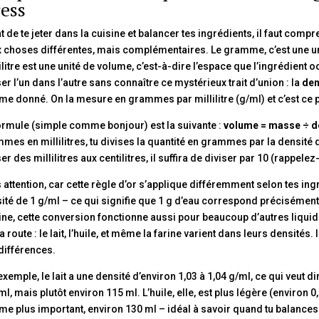
ress
t de te jeter dans la cuisine et balancer tes ingrédients, il faut com
 choses différentes, mais complémentaires. Le gramme, c’est une uni
ilitre est une unité de volume, c’est-à-dire l’espace que l’ingrédient
er l’un dans l’autre sans connaître ce mystérieux trait d’union : la
den
me donné. On la mesure en grammes par millilitre (g/ml) et c’est ce pe
ormule (simple comme bonjour) est la suivante :
volume = masse ÷ d
mes en millilitres, tu divises la quantité en grammes par la densité de 
er des millilitres aux centilitres, il suffira de diviser par 10 (rappelez
 attention, car cette règle d’or s’applique différemment selon tes ingr
ité de 1 g/ml – ce qui signifie que 1 g d’eau correspond précisément à
ine, cette conversion fonctionne aussi pour beaucoup d’autres liquide
la route : le lait, l’huile, et même la farine varient dans leurs densités
différences.
exemple, le lait a une densité d’environ 1,03 à 1,04 g/ml, ce qui veut d
ml, mais plutôt environ 115 ml. L’huile, elle, est plus légère (environ
me plus important, environ 130 ml – idéal à savoir quand tu balances un 