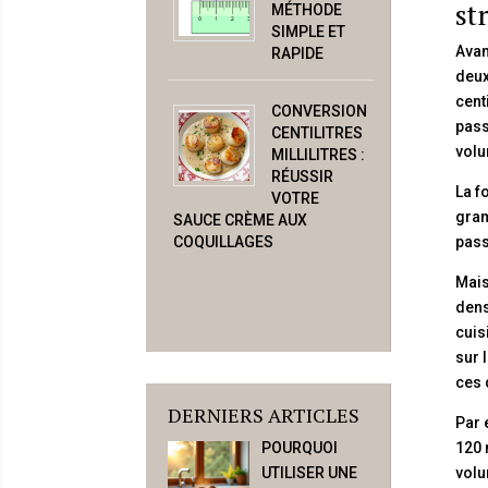
st
MÉTHODE
SIMPLE ET
Avan
RAPIDE
deux
cent
CONVERSION
pass
CENTILITRES
volu
MILLILITRES :
RÉUSSIR
La f
VOTRE
gram
SAUCE CRÈME AUX
COQUILLAGES
pass
Mais
dens
cuis
sur 
ces 
DERNIERS ARTICLES
Par 
120 
POURQUOI
volu
UTILISER UNE