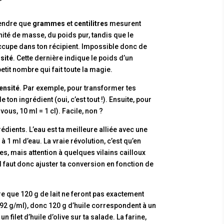
prendre que
grammes
et
centilitres
mesurent
té de masse, du poids pur, tandis que le
 occupe dans ton récipient. Impossible donc de
sité
. Cette dernière indique le poids d’un
tit nombre qui fait toute la magie.
ensité
. Par exemple, pour transformer tes
ton ingrédient (oui, c’est tout !). Ensuite, pour
-vous, 10 ml = 1 cl). Facile, non ?
édients. L’eau est ta meilleure alliée avec une
 1 ml d’eau. La vraie révolution, c’est qu’en
s, mais attention à quelques vilains cailloux
. Il faut donc ajuster ta conversion en fonction de
ire que 120 g de lait ne feront pas exactement
 0,92 g/ml), donc 120 g d’huile correspondent à un
filet d’huile d’olive sur ta salade. La farine,