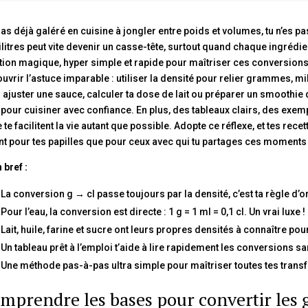
u as déjà galéré en cuisine à jongler entre poids et volumes, tu n’es
ilitres peut vite devenir un casse-tête, surtout quand chaque ingrédien
tion magique, hyper simple et rapide pour maîtriser ces conversions e
uvrir l’astuce imparable : utiliser la densité pour relier grammes, milli
 ajuster une sauce, calculer ta dose de lait ou préparer un smoothie 
 pour cuisiner avec confiance. En plus, des tableaux clairs, des ex
e te facilitent la vie autant que possible. Adopte ce réflexe, et tes re
nt pour tes papilles que pour ceux avec qui tu partages ces moment
 bref :
 La conversion g → cl passe toujours par la densité, c’est ta règle d’or
 Pour l’eau, la conversion est directe : 1 g = 1 ml = 0,1 cl. Un vrai luxe !
 Lait, huile, farine et sucre ont leurs propres densités à connaître p
 Un tableau prêt à l’emploi t’aide à lire rapidement les conversions sa
 Une méthode pas-à-pas ultra simple pour maîtriser toutes tes tran
mprendre les bases pour convertir les 