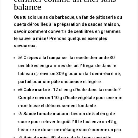
balance
Que tu sois un as du barbecue, un fan de pâtisserie ou
que tu dérouilles à la préparation de sauces maison,
savoir comment convertir de centilitres en grammes
te sauve la mise ! Prenons quelques exemples
savoureux :
🥞
Crêpes à la française
: la recette demande 30
centilitres en grammes de lait ? Regarde dans le
tableau 👉 environ 309 g pour un lait demi-écrémé,
parfait pour une pâte onctueuse et légère.
🍰
Cake marbré
: 12 cl en g d’huile dans ta recette ?
Compte environ 110 g d’huile végétale pour une mie
moelleuse et délicieusement fondante.
🍅
Sauce tomate maison
: besoin de 5 cl en g de
sucre pour relever le goût ? Il te faut environ 42 g,
histoire de doser ce mélange sucré comme un pro.
🥖
Pain de mie
: 40 cl en g de lait pour une pâte