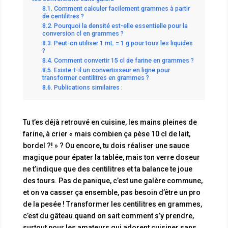
Comment calculer facilement grammes à partir
de centilitres ?
Pourquoi la densité est-elle essentielle pour la
conversion cl en grammes ?
Peut-on utiliser 1 mL = 1 g pour tous les liquides
?
Comment convertir 15 cl de farine en grammes ?
Existe-t-il un convertisseur en ligne pour
transformer centilitres en grammes ?
Publications similaires :
Tu t’es déjà retrouvé en cuisine, les mains pleines de
farine, à crier « mais combien ça pèse 10 cl de lait,
bordel ?! » ? Ou encore, tu dois réaliser une sauce
magique pour épater la tablée, mais ton verre doseur
ne t’indique que des centilitres et ta balance te joue
des tours. Pas de panique, c’est une galère commune,
et on va casser ça ensemble, pas besoin d’être un pro
de la pesée ! Transformer les centilitres en grammes,
c’est du gâteau quand on sait comment s’y prendre,
surtout pour les amateurs qui adorent cuisiner sans