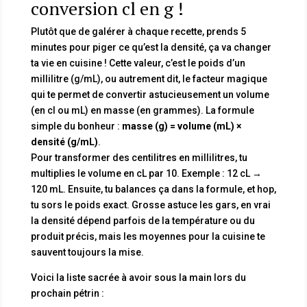
conversion cl en g !
Plutôt que de galérer à chaque recette, prends 5
minutes pour piger ce qu’est la densité, ça va changer
ta vie en cuisine ! Cette valeur, c’est le poids d’un
millilitre (g/mL), ou autrement dit, le facteur magique
qui te permet de convertir astucieusement un volume
(en cl ou mL) en masse (en grammes). La formule
simple du bonheur :
masse (g) = volume (mL) ×
densité (g/mL)
.
Pour transformer des centilitres en millilitres, tu
multiplies le volume en cL par 10. Exemple : 12 cL →
120 mL. Ensuite, tu balances ça dans la formule, et hop,
tu sors le poids exact. Grosse astuce les gars, en vrai
la densité dépend parfois de la température ou du
produit précis, mais les moyennes pour la cuisine te
sauvent toujours la mise.
Voici la liste sacrée à avoir sous la main lors du
prochain pétrin :