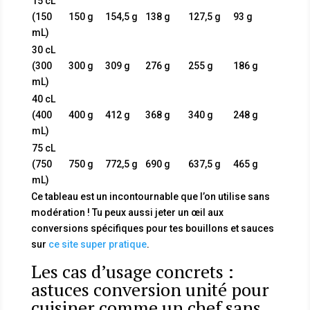
15 cL
(150
150 g
154,5 g
138 g
127,5 g
93 g
mL)
30 cL
(300
300 g
309 g
276 g
255 g
186 g
mL)
40 cL
(400
400 g
412 g
368 g
340 g
248 g
mL)
75 cL
(750
750 g
772,5 g
690 g
637,5 g
465 g
mL)
Ce tableau est un incontournable que l’on utilise sans
modération ! Tu peux aussi jeter un œil aux
conversions spécifiques pour tes bouillons et sauces
sur
ce site super pratique
.
Les cas d’usage concrets :
astuces conversion unité pour
cuisiner comme un chef sans