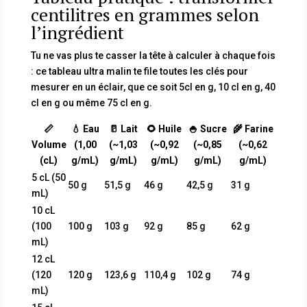
centilitres en grammes selon
l’ingrédient
Tu ne vas plus te casser la tête à calculer à chaque fois
: ce tableau ultra malin te file toutes les clés pour
mesurer en un éclair, que ce soit 5cl en g, 10 cl en g, 40
cl en g ou même 75 cl en g.
📏
💧
Eau
🥛
Lait
🌻
Huile
🍚
Sucre
🌾
Farine
Volume
(1,00
(~1,03
(~0,92
(~0,85
(~0,62
(cL)
g/mL)
g/mL)
g/mL)
g/mL)
g/mL)
5 cL (50
50 g
51,5 g
46 g
42,5 g
31 g
mL)
10 cL
(100
100 g
103 g
92 g
85 g
62 g
mL)
12 cL
(120
120 g
123,6 g
110,4 g
102 g
74 g
mL)