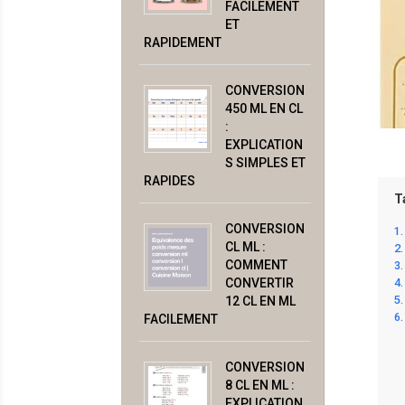
FACILEMENT
ET
RAPIDEMENT
CONVERSION
450 ML EN CL
:
EXPLICATION
S SIMPLES ET
RAPIDES
T
CONVERSION
CL ML :
COMMENT
CONVERTIR
12 CL EN ML
FACILEMENT
CONVERSION
8 CL EN ML :
EXPLICATION