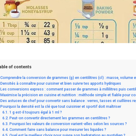
able of contents
Comprendre la conversion de grammes (g) en centilitres (cl) : masse, volume 
Densités à connaître pour cuisiner et bien suivre tes apports hydriques
Les conversions express : comment passer de grammes à millilitres puis centil
Maximise la précision en cuisine et nutrition : méthode simple et fiable pour co
Des astuces de chef pour convertir sans balance : verres, tasses et cuillères re
Pourquoi la densité est la clé que tout cuisinier et sportif doit maîtriser
1 g est-il toujours égal à 1 ml ?
Peut-on convertir directement les grammes en centilitres ?
Pourquoi les valeurs de conversion varient-elles selon les sources ?
Comment faire sans balance pour mesurer les liquides ?
Quel est le meilleur choix pour suivre son hydratation au quotidien ?