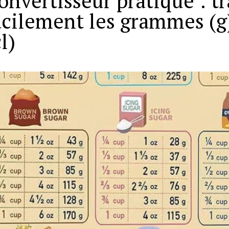
onvertisseur pratique : t
acilement les grammes (g)
l)