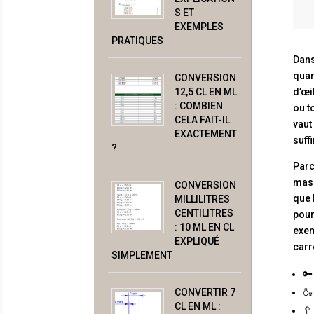
S ET
EXEMPLES
PRATIQUES
Dans
quan
CONVERSION
12,5 CL EN ML
d’œi
: COMBIEN
ou t
CELA FAIT-IL
vaut
EXACTEMENT
suff
?
Parc
mass
CONVERSION
que 
MILLILITRES
CENTILITRES
pour
: 10 ML EN CL
exem
EXPLIQUÉ
carr
SIMPLEMENT
🔑
CONVERTIR 7
🍶
CL EN ML :
🥄