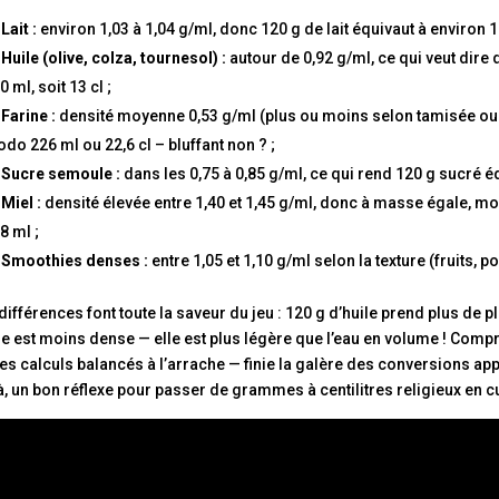

Lait :
environ 1,03 à 1,04 g/ml, donc 120 g de lait équivaut à environ 1

Huile (olive, colza, tournesol) :
autour de 0,92 g/ml, ce qui veut dire 
0 ml, soit 13 cl ;

Farine :
densité moyenne 0,53 g/ml (plus ou moins selon tamisée ou 
do 226 ml ou 22,6 cl – bluffant non ? ;

Sucre semoule :
dans les 0,75 à 0,85 g/ml, ce qui rend 120 g sucré éq

Miel :
densité élevée entre 1,40 et 1,45 g/ml, donc à masse égale, mo
8 ml ;

Smoothies denses :
entre 1,05 et 1,10 g/ml selon la texture (fruits,
différences font toute la saveur du jeu : 120 g d’huile prend plus de 
ile est moins dense — elle est plus légère que l’eau en volume ! Compre
es calculs balancés à l’arrache — finie la galère des conversions ap
à, un bon réflexe pour passer de grammes à centilitres religieux en cui