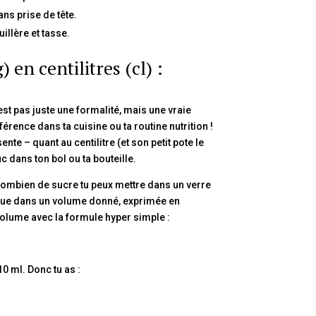
ns prise de tête.
illère et tasse.
n centilitres (cl) :
st pas juste une formalité, mais une vraie
férence dans ta cuisine ou ta routine nutrition !
e – quant au centilitre (et son petit pote le
c dans ton bol ou ta bouteille.
 combien de sucre tu peux mettre dans un verre
enue dans un volume donné, exprimée en
 volume avec la formule hyper simple :
10 ml. Donc tu as :