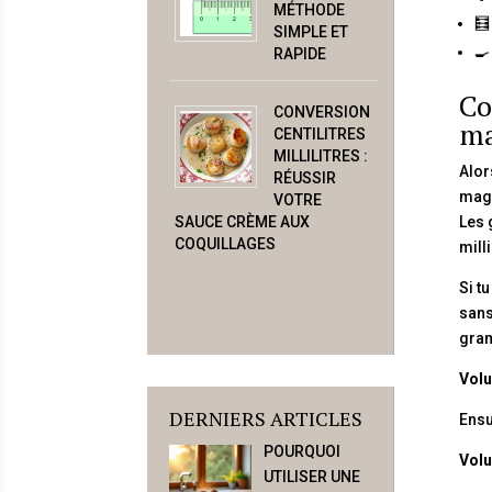
MÉTHODE
🧮
SIMPLE ET
🍳
RAPIDE
Co
CONVERSION
ma
CENTILITRES
MILLILITRES :
Alor
RÉUSSIR
magi
VOTRE
SAUCE CRÈME AUX
Les 
COQUILLAGES
mill
Si t
sans
gram
Volu
DERNIERS ARTICLES
Ensu
POURQUOI
Volu
UTILISER UNE