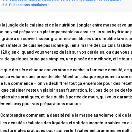
Publications similaires :
 la jungle de la cuisine et de la nutrition, jongler entre masse et volu
d on veut préparer un plat impeccable ou assurer un suivi hydrique
l grâce à un convertisseur grammes-centilitres qui simplifie la vie, un
out amateur de cuisine passionné qui en a marre des calculs fastidi
 120 g en cl quand vous versez du lait sur vos céréales, ou que vous aj
ira de quelques principes simples, une pincée de méthode, et le tour e
e que derrière chaque conversion se cache la fameuse densité, ce gui
e au volume sans prise de tête. Attention, chaque ingrédient a son cara
le fun commence – on va déchiffrer tout ça ensemble pour des recettes
 que cuisiner reste un plaisir sans frustration. Ici, pas de prise de 
ples ultra pratiques, et des outils à portée de main, qui vous garanti
ément sexy pour vos préparations maison.
 Comprendre comment la densité relie la masse au volume, clé de la
 Les densités réalistes des liquides et solides incontournables en cuis
 Les formules pratiques pour convertir facilement grammes en millilit