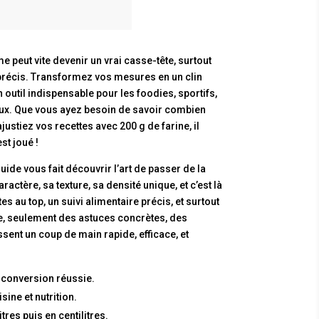
me peut vite devenir un vrai casse-tête, surtout
 précis. Transformez vos mesures en un clin
 outil indispensable pour les foodies, sportifs,
eux. Que vous ayez besoin de savoir combien
ustiez vos recettes avec 200 g de farine, il
st joué !
de vous fait découvrir l’art de passer de la
ctère, sa texture, sa densité unique, et c’est là
 au top, un suivi alimentaire précis, et surtout
tête, seulement des astuces concrètes, des
ssent un coup de main rapide, efficace, et
 conversion réussie.
ine et nutrition.
res puis en centilitres.