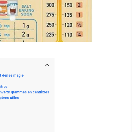
et dense magie
itres
nvertir grammes en centilitres
pères utiles