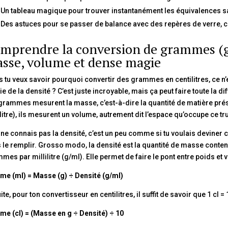
 Un tableau magique pour trouver instantanément les équivalences sa
 Des astuces pour se passer de balance avec des repères de verre, cu
mprendre la conversion de grammes (g) e
sse, volume et dense magie
s tu veux savoir pourquoi convertir des grammes en centilitres, ce n’e
e de la densité ? C’est juste incroyable, mais ça peut faire toute la dif
grammes mesurent la masse, c’est-à-dire la quantité de matière présent
ilitre), ils mesurent un volume, autrement dit l’espace qu’occupe ce tru
u ne connais pas la densité, c’est un peu comme si tu voulais deviner
 le remplir. Grosso modo, la densité est la quantité de masse cont
mes par millilitre (g/ml). Elle permet de faire le pont entre poids et
me (ml) = Masse (g) ÷ Densité (g/ml)
ite, pour ton convertisseur en centilitres, il suffit de savoir que 1 cl = 
me (cl) = (Masse en g ÷ Densité) ÷ 10