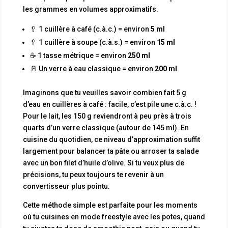
les grammes en volumes approximatifs.
🥄 1 cuillère à café (c.à.c.) = environ
5 ml
🥄 1 cuillère à soupe (c.à.s.) = environ
15 ml
☕ 1 tasse métrique = environ
250 ml
🥛 Un verre à eau classique = environ
200 ml
Imaginons que tu veuilles savoir combien fait 5 g
d’eau en cuillères à café : facile, c’est pile une c.à.c. !
Pour le lait, les 150 g reviendront à peu près à trois
quarts d’un verre classique (autour de 145 ml). En
cuisine du quotidien, ce niveau d’approximation suffit
largement pour balancer ta pâte ou arroser ta salade
avec un bon filet d’huile d’olive. Si tu veux plus de
précisions, tu peux toujours te revenir à un
convertisseur plus pointu.
Cette méthode simple est parfaite pour les moments
où tu cuisines en mode freestyle avec les potes, quand