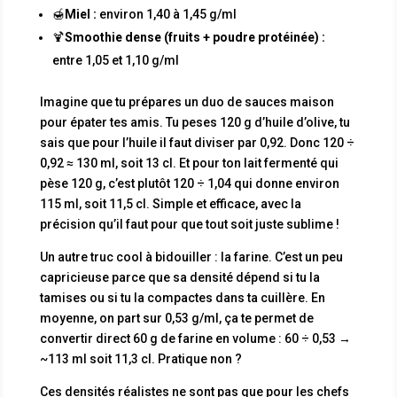
🍯
Miel :
environ 1,40 à 1,45 g/ml
🍹
Smoothie dense (fruits + poudre protéinée) :
entre 1,05 et 1,10 g/ml
Imagine que tu prépares un duo de sauces maison
pour épater tes amis. Tu peses 120 g d’huile d’olive, tu
sais que pour l’huile il faut diviser par 0,92. Donc 120 ÷
0,92 ≈ 130 ml, soit 13 cl. Et pour ton lait fermenté qui
pèse 120 g, c’est plutôt 120 ÷ 1,04 qui donne environ
115 ml, soit 11,5 cl. Simple et efficace, avec la
précision qu’il faut pour que tout soit juste sublime !
Un autre truc cool à bidouiller : la farine. C’est un peu
capricieuse parce que sa densité dépend si tu la
tamises ou si tu la compactes dans ta cuillère. En
moyenne, on part sur 0,53 g/ml, ça te permet de
convertir direct 60 g de farine en volume : 60 ÷ 0,53 →
~113 ml soit 11,3 cl. Pratique non ?
Ces densités réalistes ne sont pas que pour les chefs