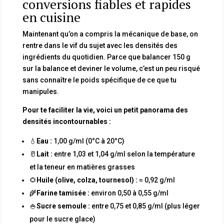
conversions fiables et rapides
en cuisine
Maintenant qu’on a compris la mécanique de base, on
rentre dans le vif du sujet avec les densités des
ingrédients du quotidien. Parce que balancer 150 g
sur la balance et deviner le volume, c’est un peu risqué
sans connaître le poids spécifique de ce que tu
manipules.
Pour te faciliter la vie, voici un petit panorama des
densités incontournables :
💧
Eau :
1,00 g/ml (0°C à 20°C)
🥛
Lait :
entre 1,03 et 1,04 g/ml selon la température
et la teneur en matières grasses
🌻
Huile (olive, colza, tournesol) :
≈ 0,92 g/ml
🌾
Farine tamisée :
environ 0,50 à 0,55 g/ml
🍚
Sucre semoule :
entre 0,75 et 0,85 g/ml (plus léger
pour le sucre glace)