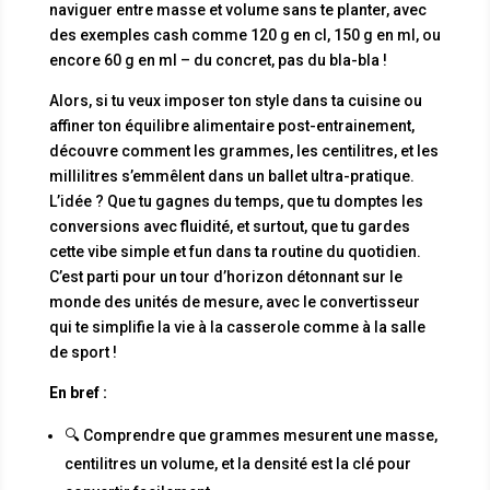
naviguer entre masse et volume sans te planter, avec
des exemples cash comme 120 g en cl, 150 g en ml, ou
encore 60 g en ml – du concret, pas du bla-bla !
Alors, si tu veux imposer ton style dans ta cuisine ou
affiner ton équilibre alimentaire post-entrainement,
découvre comment les grammes, les centilitres, et les
millilitres s’emmêlent dans un ballet ultra-pratique.
L’idée ? Que tu gagnes du temps, que tu domptes les
conversions avec fluidité, et surtout, que tu gardes
cette vibe simple et fun dans ta routine du quotidien.
C’est parti pour un tour d’horizon détonnant sur le
monde des unités de mesure, avec le convertisseur
qui te simplifie la vie à la casserole comme à la salle
de sport !
En bref :
🔍 Comprendre que grammes mesurent une masse,
centilitres un volume, et la densité est la clé pour