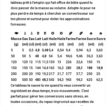
tableau prêt à l’emploi qui fait office de bible quand tu
dois passer de la masse au volume. Adopte-le pour ne
plus perdre de temps à chercher un convertisseur sur
ton phone et surtout pour éviter les approximations
foireuses.
🍽
💧
💧
🥛
🥛
🌻
🌻
🌾
🌾
🍚
🍚
Masse
Eau
Eau
Lait
Lait
Huile
Huile
Farine
Farine
Sucre
Sucre
(g)
(ml)
(cl)
(ml)
(cl)
(ml)
(cl)
(ml)
(cl)
(ml)
(cl)
5
5
0,5
4,8
0,48
5,4
0,54
9,4
0,94
6,3
0,63
50
50
5
48
4,8
54
5,4
94,6
9,46
36,3
3,63
120
120
12
115
11,5
130
13
226
22,6
150
15
150
150
15
144
14,4
163
16,3
283
28,3
188
18,8
200
200
20
192
19,2
217
21,7
377
37,7
250
25
500
500
50
483
48,3
543
54,3
943
94,3
625
62,5
Ce tableau te sauve la vie quand tu veux convertir un
ingrédient en deux temps, trois mouvements. C’est
parfait pour gérer tes conversions sans stress, en
toutes occasions, du repas improvisé aux recettes de