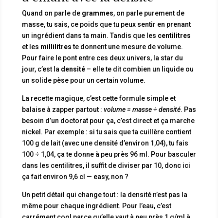
Quand on parle de
grammes
, on parle purement de
masse, tu sais, ce poids que tu peux sentir en prenant
un ingrédient dans ta main. Tandis que les
centilitres
et les
millilitres
te donnent une mesure de volume.
Pour faire le pont entre ces deux univers, la star du
jour, c’est la
densité
– elle te dit combien un liquide ou
un solide pèse pour un certain volume.
La recette magique, c’est cette formule simple et
balaise à zapper partout :
volume = masse ÷ densité
. Pas
besoin d’un doctorat pour ça, c’est direct et ça marche
nickel. Par exemple : si tu sais que ta cuillère contient
100 g de lait (avec une densité d’environ 1,04), tu fais
100 ÷ 1,04, ça te donne à peu près 96 ml. Pour basculer
dans les centilitres, il suffit de diviser par 10, donc ici
ça fait environ 9,6 cl — easy, non ?
Un petit détail qui change tout : la densité n’est pas la
même pour chaque ingrédient. Pour l’eau, c’est
carrément cool parce qu’elle vaut à peu près 1 g/ml à