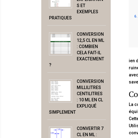
S ET
EXEMPLES
PRATIQUES
CONVERSION
12,5 CL EN ML
: COMBIEN
CELA FAIT-IL
EXACTEMENT
ien 
?
ruin
avec
CONVERSION
save
MILLILITRES
Co
CENTILITRES
: 10 ML EN CL
La c
EXPLIQUÉ
équi
SIMPLEMENT
Cett
Util
CONVERTIR 7
conv
CL EN ML :