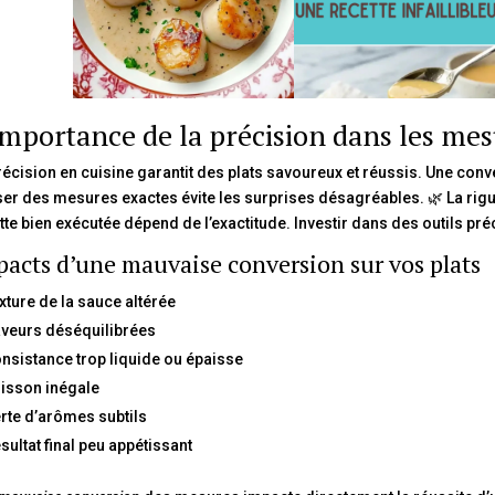
importance de la précision dans les mes
récision en cuisine garantit des plats savoureux et réussis. Une conver
iser des mesures exactes évite les surprises désagréables. 🌿 La rig
tte bien exécutée dépend de l’exactitude. Investir dans des outils préc
acts d’une mauvaise conversion sur vos plats
xture de la sauce altérée
veurs déséquilibrées
nsistance trop liquide ou épaisse
isson inégale
rte d’arômes subtils
sultat final peu appétissant