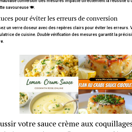
mauvaise conversion
des mesures impacte directement la réussite d’un
tte savoureuse 🍽.
uces pour éviter les erreurs de conversion
isez un verre doseur avec des repères clairs pour éviter les erreurs. 
ulatrice de cuisine.
Double vérification
des mesures garantit la précis
re
.
ussir votre sauce crème aux coquillage