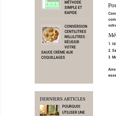
MÉTHODE
Pou
SIMPLE ET
RAPIDE
Conv
comm
votr
CONVERSION
CENTILITRES
Mét
MILLILITRES :
RÉUSSIR
Id
VOTRE
Sa
SAUCE CRÈME AUX
Mu
COQUILLAGES
Ains
esse
DERNIERS ARTICLES
POURQUOI
UTILISER UNE