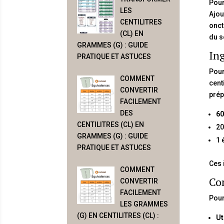
Pour
LES
Ajou
CENTILITRES
onct
(CL) EN
du s
GRAMMES (G) : GUIDE
Ing
PRATIQUE ET ASTUCES
Pour
COMMENT
cent
CONVERTIR
prép
FACILEMENT
DES
60
CENTILITRES (CL) EN
20
GRAMMES (G) : GUIDE
1 
PRATIQUE ET ASTUCES
Ces 
COMMENT
Con
CONVERTIR
FACILEMENT
Pour
LES GRAMMES
(G) EN CENTILITRES (CL) :
Ut