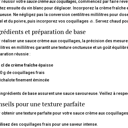
 réussir votre
sauce crème aux coquillages
, commencez par faire reve
tez ensuite du vin blanc pour déglacer. Incorporez la crème fraîche e
ueuse. Ne négligez pas la conversion centilitres millilitres pour do
el et du poivre, puis incorporez vos coquillages 🦪. Servez chaud 
rédients et préparation de base
 réaliser une sauce crème aux coquillages, la précision des mesures
ilitres en millilitres garantit une texture onctueuse et un goût équilib
aration réussie :
 cl de crème fraîche
épaisse
0 g de coquillages frais
échalote finement émincée
ingrédients de base assurent une sauce savoureuse. Veillez à respecte
seils pour une texture parfaite
 obtenir une texture parfaite pour votre sauce crème aux coquillages,
ilisez
des coquillages frais pour une saveur intense.