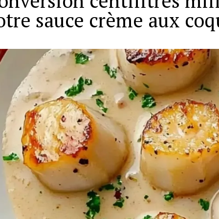
onversion centilitres milli
otre sauce crème aux coq