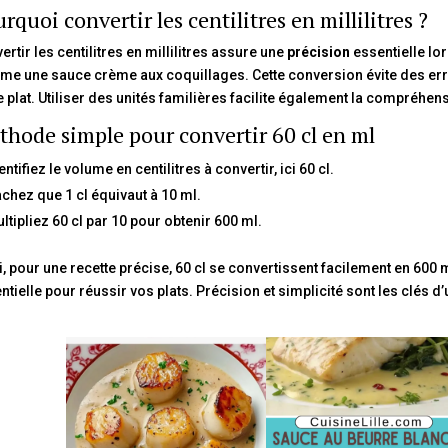
rquoi convertir les centilitres en millilitres ?
ertir les centilitres en millilitres assure une
précision
essentielle lor
e une sauce crème aux coquillages. Cette conversion évite des erreu
e plat. Utiliser des unités familières facilite également la compréhens
hode simple pour convertir 60 cl en ml
entifiez le volume en centilitres à convertir, ici 60 cl.
chez que 1 cl équivaut à 10 ml.
ltipliez 60 cl par 10 pour obtenir 600 ml.
i, pour une recette précise, 60 cl se convertissent facilement en 600
ntielle pour réussir vos plats. Précision et simplicité sont les clés d’