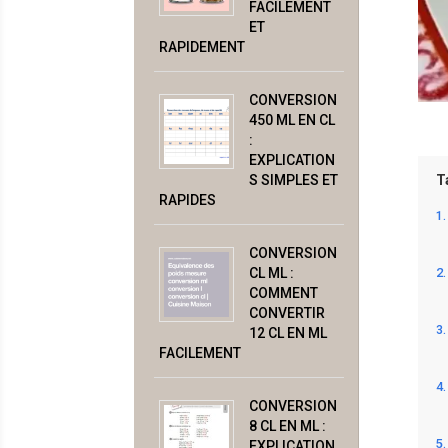
FACILEMENT
ET
RAPIDEMENT
CONVERSION
450 ML EN CL
:
EXPLICATION
S SIMPLES ET
T
RAPIDES
CONVERSION
CL ML :
COMMENT
CONVERTIR
12 CL EN ML
FACILEMENT
CONVERSION
8 CL EN ML :
EXPLICATION