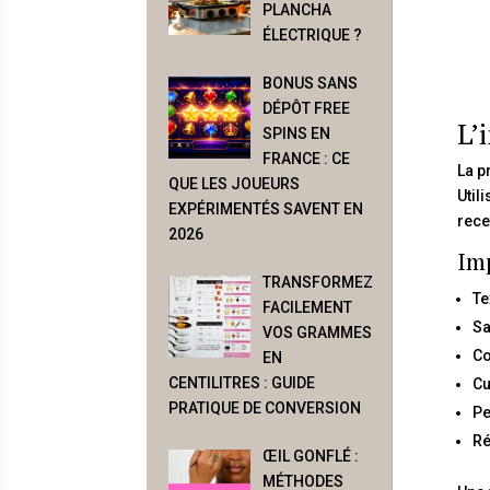
PLANCHA
ÉLECTRIQUE ?
BONUS SANS
DÉPÔT FREE
L’
SPINS EN
FRANCE : CE
La p
QUE LES JOUEURS
Util
EXPÉRIMENTÉS SAVENT EN
rece
2026
Imp
TRANSFORMEZ
Te
FACILEMENT
Sa
VOS GRAMMES
Co
EN
CENTILITRES : GUIDE
Cu
PRATIQUE DE CONVERSION
Pe
Ré
ŒIL GONFLÉ :
MÉTHODES