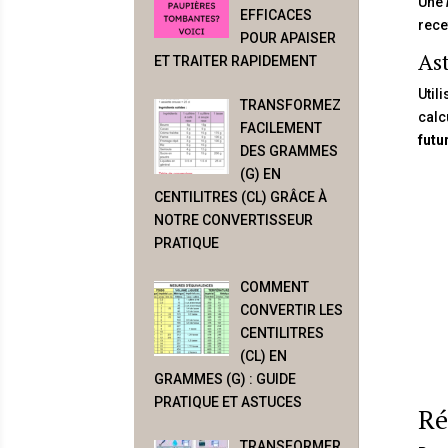
Une
EFFICACES
rece
POUR APAISER
Ast
ET TRAITER RAPIDEMENT
Util
TRANSFORMEZ
calc
FACILEMENT
futu
DES GRAMMES
(G) EN
CENTILITRES (CL) GRÂCE À
NOTRE CONVERTISSEUR
PRATIQUE
COMMENT
CONVERTIR LES
CENTILITRES
(CL) EN
GRAMMES (G) : GUIDE
PRATIQUE ET ASTUCES
Ré
TRANSFORMER