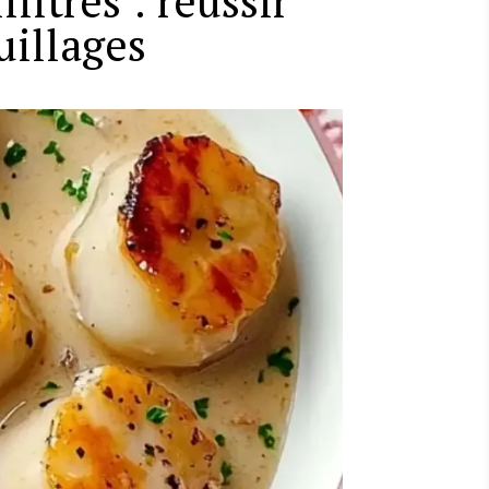
litres : réussir
uillages