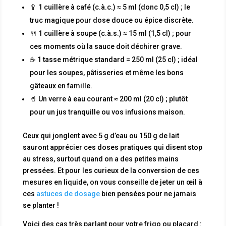
🥄 1 cuillère à café (c.à.c.) ≈ 5 ml (donc 0,5 cl) ; le
truc magique pour dose douce ou épice discrète.
🍴 1 cuillère à soupe (c.à.s.) ≈ 15 ml (1,5 cl) ; pour
ces moments où la sauce doit déchirer grave.
☕ 1 tasse métrique standard = 250 ml (25 cl) ; idéal
pour les soupes, pâtisseries et même les bons
gâteaux en famille.
🥤 Un verre à eau courant ≈ 200 ml (20 cl) ; plutôt
pour un jus tranquille ou vos infusions maison.
Ceux qui jonglent avec 5 g d’eau ou 150 g de lait
sauront apprécier ces doses pratiques qui disent stop
au stress, surtout quand on a des petites mains
pressées. Et pour les curieux de la conversion de ces
mesures en liquide, on vous conseille de jeter un œil à
ces
astuces de dosage
bien pensées pour ne jamais
se planter !
Voici des cas très parlant pour votre frigo ou placard :