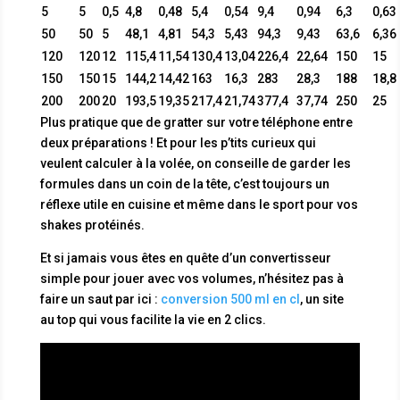
5
5
0,5
4,8
0,48
5,4
0,54
9,4
0,94
6,3
0,63
50
50
5
48,1
4,81
54,3
5,43
94,3
9,43
63,6
6,36
120
120
12
115,4
11,54
130,4
13,04
226,4
22,64
150
15
150
150
15
144,2
14,42
163
16,3
283
28,3
188
18,8
200
200
20
193,5
19,35
217,4
21,74
377,4
37,74
250
25
Plus pratique que de gratter sur votre téléphone entre
deux préparations ! Et pour les p’tits curieux qui
veulent calculer à la volée, on conseille de garder les
formules dans un coin de la tête, c’est toujours un
réflexe utile en cuisine et même dans le sport pour vos
shakes protéinés.
Et si jamais vous êtes en quête d’un convertisseur
simple pour jouer avec vos volumes, n’hésitez pas à
faire un saut par ici :
conversion 500 ml en cl
, un site
au top qui vous facilite la vie en 2 clics.