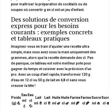
pour maîtriser la préparation de cocktails ou de
soupes où convertir g en cl est un jeu d’enfant.
Des solutions de conversion
express pour les besoins
courants : exemples concrets
et tableaux pratiques
Imaginez-vous en train d’ajuster une recette ultra
simple, mais vous avez sous la main uniquement des
grammes, alors que la recette demande des cl. Pas
de panique, ce tableau est votre meilleur pote pour
gagner du temps et cuisiner avec la précision d’un
pro. Avec un coup d’œil rapide, transformez 120 g
d’eau en 12 cl ou 50 g de lait en 4,8 cl sans vous
creuser la tête !
Eau
Eau
Poids
Lait
Lait
Huile
Huile
Farine
Farine
Sucre
Sucr
ml
cl
(g) 💪
ml 🥛
cl 🥛
ml 🌿
cl 🌿
ml 🌾
cl 🌾
ml 🍚
cl 
💧
💦