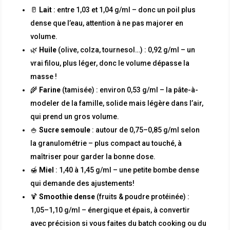
🥛
Lait
: entre 1,03 et 1,04 g/ml – donc un poil plus
dense que l’eau, attention à ne pas majorer en
volume.
🌿
Huile
(olive, colza, tournesol…) : 0,92 g/ml – un
vrai filou, plus léger, donc le volume dépasse la
masse !
🌾
Farine
(tamisée) : environ 0,53 g/ml – la pâte-à-
modeler de la famille, solide mais légère dans l’air,
qui prend un gros volume.
🍚
Sucre semoule
: autour de 0,75–0,85 g/ml selon
la granulométrie – plus compact au touché, à
maîtriser pour garder la bonne dose.
🍯
Miel
: 1,40 à 1,45 g/ml – une petite bombe dense
qui demande des ajustements!
🍹
Smoothie dense
(fruits & poudre protéinée) :
1,05–1,10 g/ml – énergique et épais, à convertir
avec précision si vous faites du batch cooking ou du