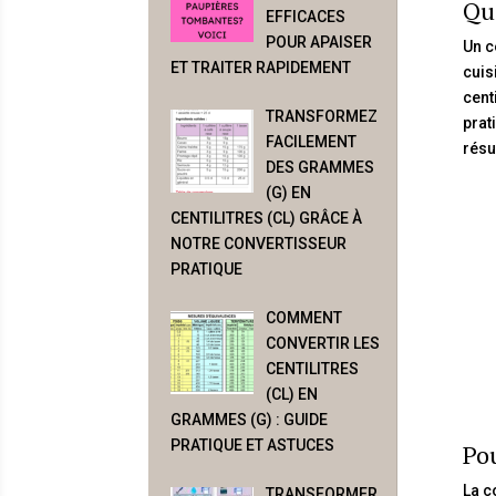
Qu’
EFFICACES
POUR APAISER
Un c
ET TRAITER RAPIDEMENT
cuis
cent
TRANSFORMEZ
prat
FACILEMENT
résu
DES GRAMMES
(G) EN
CENTILITRES (CL) GRÂCE À
NOTRE CONVERTISSEUR
PRATIQUE
COMMENT
CONVERTIR LES
CENTILITRES
(CL) EN
GRAMMES (G) : GUIDE
PRATIQUE ET ASTUCES
Pou
La c
TRANSFORMER