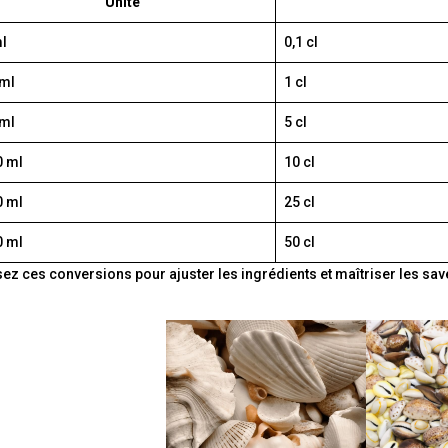
Unité
l
0,1 cl
 ml
1 cl
 ml
5 cl
0 ml
10 cl
0 ml
25 cl
0 ml
50 cl
isez ces conversions pour ajuster les ingrédients et maîtriser les save