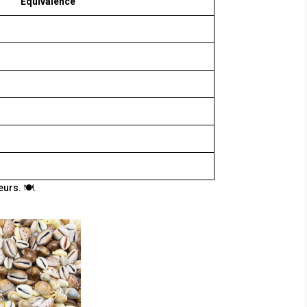
Équivalence
urs. 🍽️.