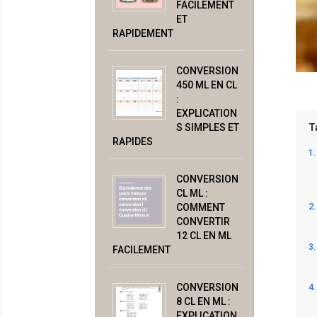
FACILEMENT
ET
RAPIDEMENT
CONVERSION
450 ML EN CL
:
EXPLICATION
S SIMPLES ET
T
RAPIDES
CONVERSION
CL ML :
COMMENT
CONVERTIR
12 CL EN ML
FACILEMENT
CONVERSION
8 CL EN ML :
EXPLICATION