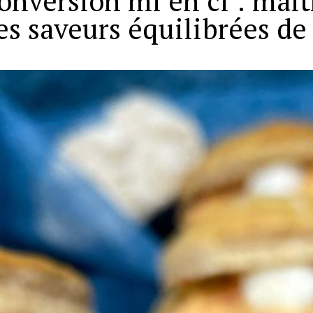
onversion ml en cl : maît
es saveurs équilibrées de