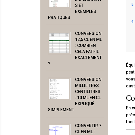
S ET
EXEMPLES
PRATIQUES
CONVERSION
12,5 CL EN ML
: COMBIEN
CELA FAIT-IL
EXACTEMENT
?
Équi
peut
vous
CONVERSION
MILLILITRES
gusta
CENTILITRES
Co
: 10 ML EN CL
EXPLIQUÉ
En c
SIMPLEMENT
préc
faci
CONVERTIR 7
CL EN ML :