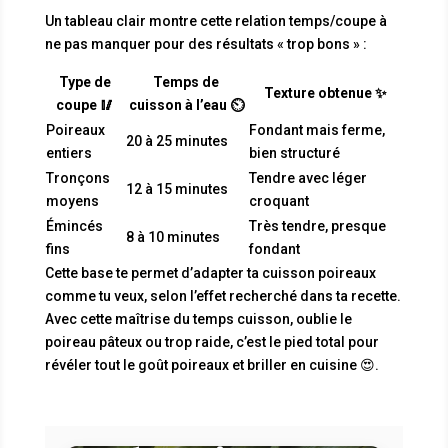
Un tableau clair montre cette relation temps/coupe à
ne pas manquer pour des résultats « trop bons » :
Type de
Temps de
Texture obtenue ✨
coupe 🥢
cuisson à l’eau ⏲️
Poireaux
Fondant mais ferme,
20 à 25 minutes
entiers
bien structuré
Tronçons
Tendre avec léger
12 à 15 minutes
moyens
croquant
Émincés
Très tendre, presque
8 à 10 minutes
fins
fondant
Cette base te permet d’adapter ta cuisson poireaux
comme tu veux, selon l’effet recherché dans ta recette.
Avec cette maîtrise du temps cuisson, oublie le
poireau pâteux ou trop raide, c’est le pied total pour
révéler tout le goût poireaux et briller en cuisine 😍.