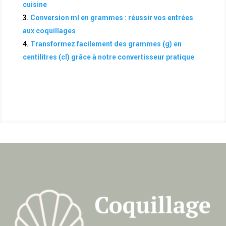
cuisine
Conversion ml en grammes : réussir vos entrées
aux coquillages
Transformez facilement des grammes (g) en
centilitres (cl) grâce à notre convertisseur pratique