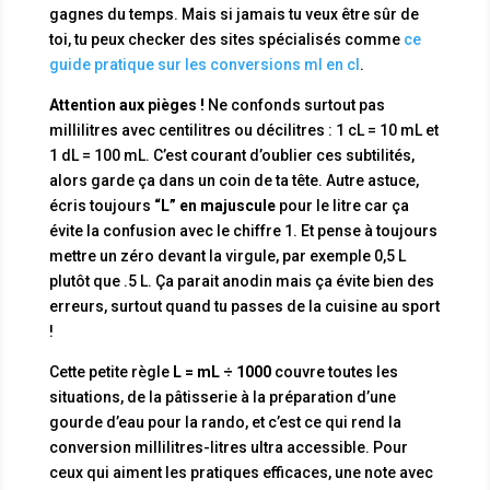
gagnes du temps. Mais si jamais tu veux être sûr de
toi, tu peux checker des sites spécialisés comme
ce
guide pratique sur les conversions ml en cl
.
Attention aux pièges !
Ne confonds surtout pas
millilitres avec centilitres ou décilitres : 1 cL = 10 mL et
1 dL = 100 mL. C’est courant d’oublier ces subtilités,
alors garde ça dans un coin de ta tête. Autre astuce,
écris toujours
“L” en majuscule
pour le litre car ça
évite la confusion avec le chiffre 1. Et pense à toujours
mettre un zéro devant la virgule, par exemple 0,5 L
plutôt que .5 L. Ça parait anodin mais ça évite bien des
erreurs, surtout quand tu passes de la cuisine au sport
!
Cette petite règle
L = mL ÷ 1000
couvre toutes les
situations, de la pâtisserie à la préparation d’une
gourde d’eau pour la rando, et c’est ce qui rend la
conversion millilitres-litres ultra accessible. Pour
ceux qui aiment les pratiques efficaces, une note avec