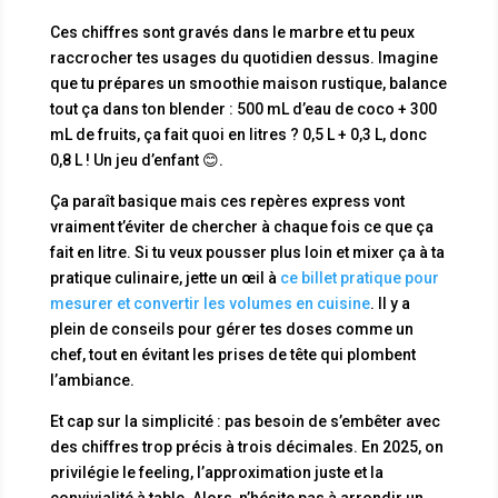
Ces chiffres sont gravés dans le marbre et tu peux
raccrocher tes usages du quotidien dessus. Imagine
que tu prépares un smoothie maison rustique, balance
tout ça dans ton blender : 500 mL d’eau de coco + 300
mL de fruits, ça fait quoi en litres ? 0,5 L + 0,3 L, donc
0,8 L ! Un jeu d’enfant 😊.
Ça paraît basique mais ces repères express vont
vraiment t’éviter de chercher à chaque fois ce que ça
fait en litre. Si tu veux pousser plus loin et mixer ça à ta
pratique culinaire, jette un œil à
ce billet pratique pour
mesurer et convertir les volumes en cuisine
. Il y a
plein de conseils pour gérer tes doses comme un
chef, tout en évitant les prises de tête qui plombent
l’ambiance.
Et cap sur la simplicité : pas besoin de s’embêter avec
des chiffres trop précis à trois décimales. En 2025, on
privilégie le feeling, l’approximation juste et la
convivialité à table. Alors, n’hésite pas à arrondir un