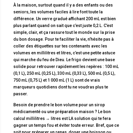
À la maison, surtout quand il y a des enfants ou des
seniors, les volumes faciles à lire font toute la
différence. Un verre gradué affichant 200 mL est bien
plus parlant quand on sait que c’est juste 0,2 L. C’est
simple, clair, et ça rassure tout le monde sur la prise
du bon dosage. Pour te faciliter la vie, n’hésite pas à
coller des étiquettes sur tes contenants avec les
volumes en millilitres et litres, c’est une petite astuce
qui marche du feu de Dieu. Le frigo devient une base
solide pour retrouver rapidement les repères : 100 mL
(0,1 L), 250 mL (0,25 L), 330 mL (0,33 L), 500 mL (0,5 L),
750 mL (0,75 L) et 1 000 mL (1 L) sont de vrais
marqueurs quotidiens dont tu ne voudras plus te
passer.
Besoin de prendre le bon volume pour un sirop
médicamenté ou une préparation maison ? Le bon
calcul millilitres → litres est LA solution qui te fera
gagner un temps fou et éviter toute erreur. Bref, que ce
soit pour préparer un repas, doser une boisson ou