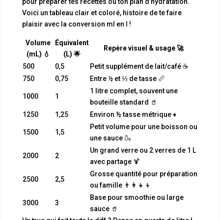
pour préparer tes recettes ou ton plan d’hydratation.
Voici un tableau clair et coloré, histoire de te faire
plaisir avec la conversion ml en l !
Volume
Équivalent
Repère visuel & usage 🚀
(mL) 💧
(L) 🌟
500
0,5
Petit supplément de lait/café ☕
750
0,75
Entre
½
et
⅓
de tasse 📏
1 litre complet, souvent une
1000
1
bouteille standard 🥤
1250
1,25
Environ ½ tasse métrique ♦️
Petit volume pour une boisson ou
1500
1,5
une sauce 🍶
Un grand verre ou 2 verres de 1 L
2000
2
avec partage 🍹
Grosse quantité pour préparation
2500
2,5
ou famille 👨‍👩‍👧‍👦
Base pour smoothie ou large
3000
3
sauce 🥤