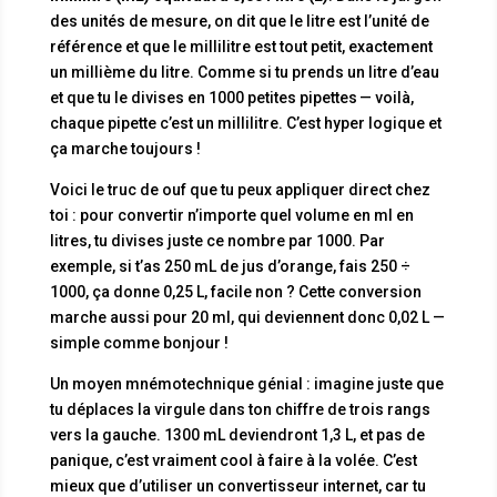
des unités de mesure, on dit que le litre est l’unité de
référence et que le millilitre est tout petit, exactement
un millième du litre. Comme si tu prends un litre d’eau
et que tu le divises en 1000 petites pipettes — voilà,
chaque pipette c’est un millilitre. C’est hyper logique et
ça marche toujours !
Voici le truc de ouf que tu peux appliquer direct chez
toi : pour convertir n’importe quel volume en ml en
litres, tu divises juste ce nombre par 1000. Par
exemple, si t’as 250 mL de jus d’orange, fais 250 ÷
1000, ça donne 0,25 L, facile non ? Cette conversion
marche aussi pour 20 ml, qui deviennent donc 0,02 L —
simple comme bonjour !
Un moyen mnémotechnique génial : imagine juste que
tu déplaces la virgule dans ton chiffre de trois rangs
vers la gauche. 1300 mL deviendront 1,3 L, et pas de
panique, c’est vraiment cool à faire à la volée. C’est
mieux que d’utiliser un convertisseur internet, car tu