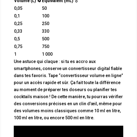
Volume (L) 🔄
Équivalent (mL) 💧
0,05
50
0,1
100
0,25
250
0,33
330
0,5
500
0,75
750
1
1 000
Une astuce qui claque : si tu es accro aux
smartphones, conserve un convertisseur digital fiable
dans tes favoris. Tape “convertisseur volume en ligne”
pour un accès rapide et sûr. Ça fait toute la différence
au moment de préparer tes doseurs ou planifier tes
cocktails maison ! De cette manière, tu pourras vérifier
des conversions précises en un clin d’œil, même pour
des volumes moins classiques comme 10 ml en litre,
100 ml en litre, ou encore 500 ml en litre.