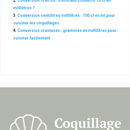
Conversion cl en ml : comment convertir 15 cl en
millilitres ?
Conversion centilitres millilitres : 100 cl en ml pour
cuisiner les coquillages
Conversion crustacés : grammes en millilitres pour
cuisiner facilement