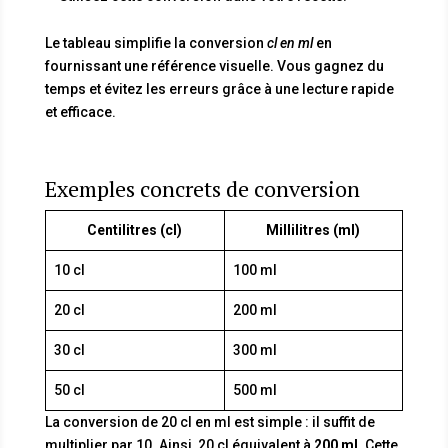
Le tableau simplifie la conversion
cl en ml
en
fournissant une référence visuelle. Vous gagnez du
temps et évitez les erreurs grâce à une lecture rapide
et efficace.
Exemples concrets de conversion
Centilitres (cl)
Millilitres (ml)
10 cl
100 ml
20 cl
200 ml
30 cl
300 ml
50 cl
500 ml
La conversion de 20 cl en ml est simple : il suffit de
multiplier par 10. Ainsi, 20 cl équivalent à
200 ml
. Cette