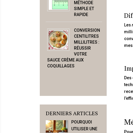
MÉTHODE
SIMPLE ET
Dif
RAPIDE
Les
CONVERSION
milli
CENTILITRES
conv
MILLILITRES :
mesu
RÉUSSIR
VOTRE
SAUCE CRÈME AUX
COQUILLAGES
Imp
Des 
tech
rece
l’ef
DERNIERS ARTICLES
Mé
POURQUOI
UTILISER UNE
Pour