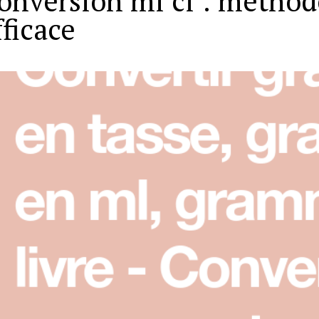
onversion ml cl : méthod
fficace