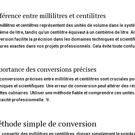
férence entre millilitres et centilitres
millilitres
et
centilitres
représentent des unités de volume dans le systè
ème de litre, tandis qu’un centilitre équivaut à un centième de litre. Ains
ersion facilite la précision dans les domaines techniques et scient
res exactes dans vos projets professionnels. Cela évite toute confus
ortance des conversions précises
conversions précises entre millilitres et centilitres sont cruciales p
niques et scientifiques. Une erreur de conversion peut altérer des ré
ttes culinaires. Utiliser une méthode fiable et comprendre ces unités
ficacité professionnelle. 🎯.
thode simple de conversion
 convertir des millilitres en centilitres, divisez simplement le nombre