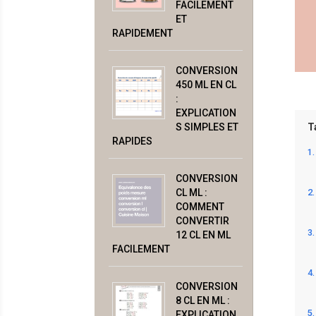
FACILEMENT
ET
RAPIDEMENT
CONVERSION
450 ML EN CL
:
EXPLICATION
S SIMPLES ET
T
RAPIDES
CONVERSION
CL ML :
COMMENT
CONVERTIR
12 CL EN ML
FACILEMENT
CONVERSION
8 CL EN ML :
EXPLICATION