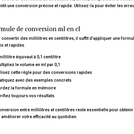
ntit une conversion précise et rapide. Utilisez-la pour éviter les err
mule de conversion ml en cl
 convertir des millilitres en centilitres, il suffit d’appliquer une fo
is et rapides.
millilitre équivaut à 0,1 centilitre
ltipliez le volume en ml par 0,1
ilisez cette règle pour des conversions rapides
atiquez avec des exemples concrets
rdez la formule en mémoire
rifiez toujours vos résultats
onversion entre millilitres et centilitres reste essentielle pour obte
 améliorer votre efficacité au quotidien.