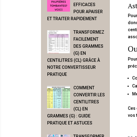
Ast
EFFICACES
POUR APAISER
Pour
ET TRAITER RAPIDEMENT
donc
cent
TRANSFORMEZ
asso
FACILEMENT
Ou
DES GRAMMES
(G) EN
Pour
CENTILITRES (CL) GRÂCE À
préc
NOTRE CONVERTISSEUR
PRATIQUE
Co
Ca
COMMENT
Me
CONVERTIR LES
CENTILITRES
Ces 
(CL) EN
vos 
GRAMMES (G) : GUIDE
PRATIQUE ET ASTUCES
TRANSFORMER