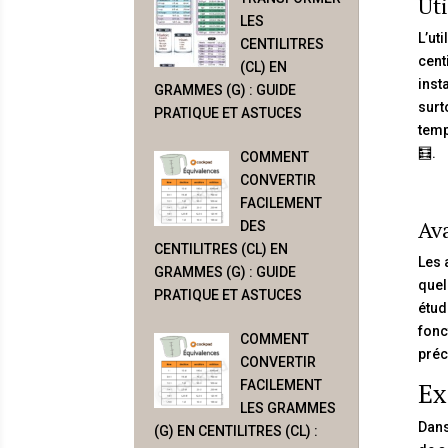
Uti
LES
L’ut
CENTILITRES
cent
(CL) EN
inst
GRAMMES (G) : GUIDE
surt
PRATIQUE ET ASTUCES
temp
🧮.
COMMENT
CONVERTIR
FACILEMENT
Ava
DES
CENTILITRES (CL) EN
Les 
GRAMMES (G) : GUIDE
quel
PRATIQUE ET ASTUCES
étud
fonc
COMMENT
préc
CONVERTIR
Ex
FACILEMENT
LES GRAMMES
Dans
(G) EN CENTILITRES (CL) :