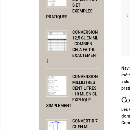
S ET
EXEMPLES
PRATIQUES
CONVERSION
12,5 CL EN ML
: COMBIEN
CELA FAIT-IL
EXACTEMENT
?
Navi
méth
CONVERSION
astu
MILLILITRES
CENTILITRES
prat
: 10 ML EN CL
Co
EXPLIQUÉ
SIMPLEMENT
Les
doma
CONVERTIR 7
Comp
CL EN ML :