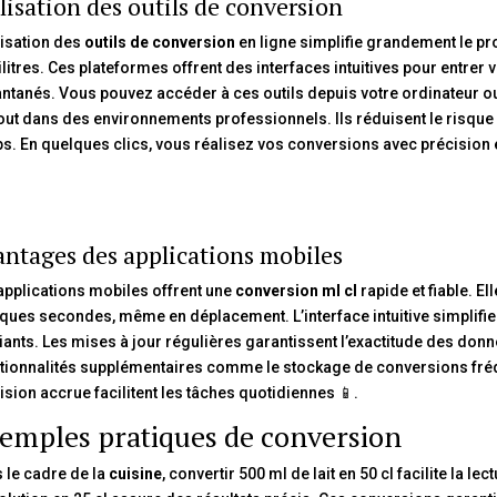
lisation des outils de conversion
ilisation des
outils de conversion
en ligne simplifie grandement le pro
ilitres. Ces plateformes offrent des interfaces intuitives pour entrer
antanés. Vous pouvez accéder à ces outils depuis votre ordinateur ou 
out dans des environnements professionnels. Ils réduisent le risque
s. En quelques clics, vous réalisez vos conversions avec précision et r
ntages des applications mobiles
applications mobiles offrent une
conversion ml cl
rapide et fiable. E
ques secondes, même en déplacement. L’interface intuitive simplifie l
iants. Les mises à jour régulières garantissent l’exactitude des donn
tionnalités supplémentaires comme le stockage de conversions fréq
ision accrue facilitent les tâches quotidiennes 📱.
emples pratiques de conversion
 le cadre de la
cuisine
, convertir 500 ml de lait en 50 cl facilite la 