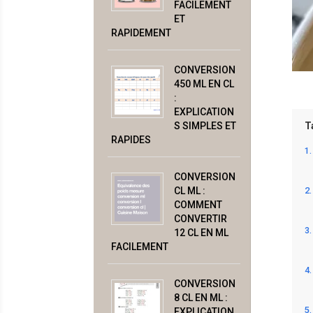
FACILEMENT
ET
RAPIDEMENT
CONVERSION
450 ML EN CL
:
EXPLICATION
S SIMPLES ET
T
RAPIDES
CONVERSION
CL ML :
COMMENT
CONVERTIR
12 CL EN ML
FACILEMENT
CONVERSION
8 CL EN ML :
EXPLICATION