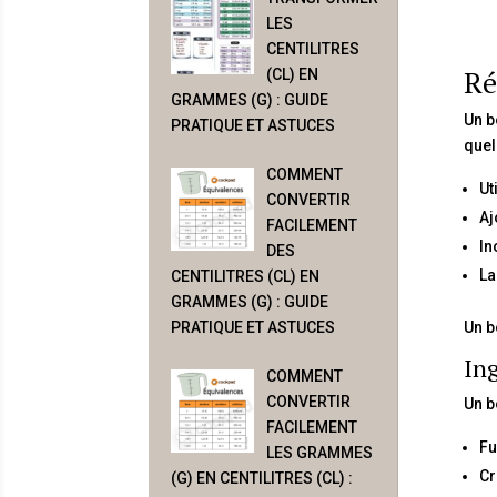
LES
CENTILITRES
Ré
(CL) EN
GRAMMES (G) : GUIDE
Un b
PRATIQUE ET ASTUCES
quel
COMMENT
Ut
CONVERTIR
Aj
FACILEMENT
In
DES
La
CENTILITRES (CL) EN
GRAMMES (G) : GUIDE
Un b
PRATIQUE ET ASTUCES
Ing
COMMENT
CONVERTIR
Un b
FACILEMENT
Fu
LES GRAMMES
Cr
(G) EN CENTILITRES (CL) :