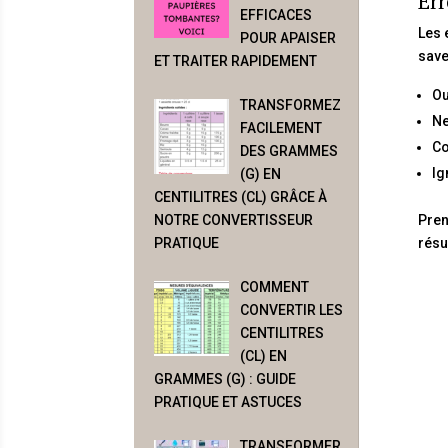
Err
EFFICACES
Les 
POUR APAISER
save
ET TRAITER RAPIDEMENT
Ou
TRANSFORMEZ
Ne
FACILEMENT
Co
DES GRAMMES
Ig
(G) EN
CENTILITRES (CL) GRÂCE À
Pren
NOTRE CONVERTISSEUR
résu
PRATIQUE
COMMENT
CONVERTIR LES
CENTILITRES
(CL) EN
GRAMMES (G) : GUIDE
PRATIQUE ET ASTUCES
TRANSFORMER