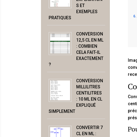
S ET
EXEMPLES
PRATIQUES
CONVERSION
12,5 CL EN ML
: COMBIEN
CELA FAIT-IL
EXACTEMENT
Imag
?
conv
rece
CONVERSION
Co
MILLILITRES
CENTILITRES
Conv
: 10 ML EN CL
cent
EXPLIQUÉ
préc
SIMPLEMENT
prés
Pou
CONVERTIR 7
CL EN ML :