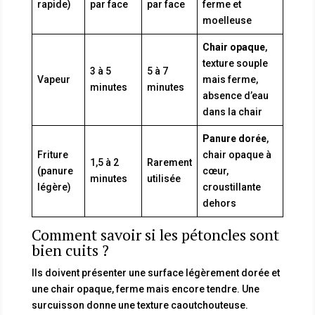
rapide)
par face
par face
ferme et
moelleuse
Chair opaque
,
texture souple
3 à 5
5 à 7
Vapeur
mais ferme,
minutes
minutes
absence d’eau
dans la chair
Panure dorée
,
Friture
chair opaque à
1,5 à 2
Rarement
(panure
cœur,
minutes
utilisée
légère)
croustillante
dehors
Comment savoir si les pétoncles sont
bien cuits ?
Ils doivent présenter une surface légèrement dorée et
une chair opaque, ferme mais encore tendre. Une
surcuisson donne une texture caoutchouteuse.