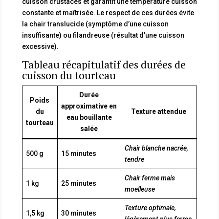
cuisson crustacés et garantit une température cuisson
constante et maîtrisée. Le respect de ces durées évite
la chair translucide (symptôme d’une cuisson
insuffisante) ou filandreuse (résultat d’une cuisson
excessive).
Tableau récapitulatif des durées de
cuisson du tourteau
Durée
Poids
approximative en
du
Texture attendue
eau bouillante
tourteau
salée
Chair blanche nacrée,
500 g
15 minutes
tendre
Chair ferme mais
1 kg
25 minutes
moelleuse
Texture optimale,
1,5 kg
30 minutes
légèrement plus ferme