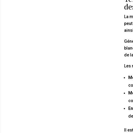
de
La m
peut
ainsi
Géné
blan
de l
Les 
Mo
co
Mo
co
En
de
Il e