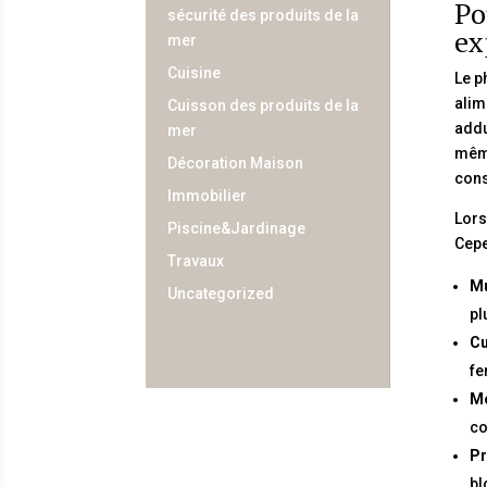
Po
sécurité des produits de la
ex
mer
Cuisine
Le p
alim
Cuisson des produits de la
addu
mer
même
Décoration Maison
con
Immobilier
Lors
Piscine&Jardinage
Cepe
Travaux
Mu
Uncategorized
pl
Cu
fe
Mo
co
Pr
bl