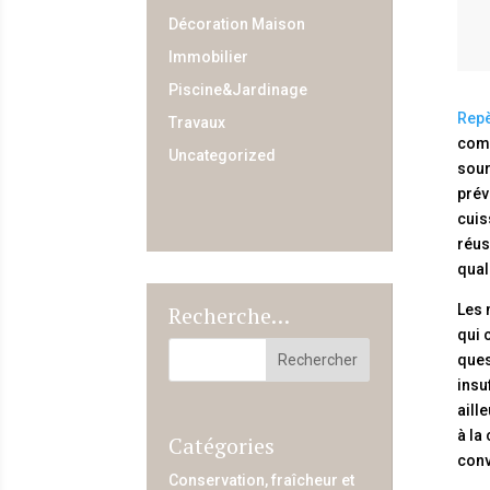
Décoration Maison
Immobilier
Piscine&Jardinage
Repè
Travaux
comm
Uncategorized
sour
prév
cuis
réus
qual
Les 
Recherche…
qui 
ques
insu
aill
à la
Catégories
conv
Conservation, fraîcheur et