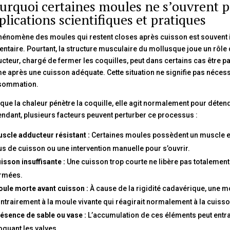
urquoi certaines moules ne s’ouvrent pa
plications scientifiques et pratiques
hénomène des moules qui restent closes après cuisson est souvent i
entaire. Pourtant, la structure musculaire du mollusque joue un rôle
cteur, chargé de fermer les coquilles, peut dans certains cas être p
 après une cuisson adéquate. Cette situation ne signifie pas néces
sommation.
que la chaleur pénètre la coquille, elle agit normalement pour détend
ndant, plusieurs facteurs peuvent perturber ce processus :
scle adducteur résistant :
Certaines moules possèdent un muscle ex
us de cuisson ou une intervention manuelle pour s’ouvrir.
isson insuffisante :
Une cuisson trop courte ne libère pas totalement 
rmées.
ule morte avant cuisson :
À cause de la rigidité cadavérique, une m
ntrairement à la moule vivante qui réagirait normalement à la cuisso
ésence de sable ou vase :
L’accumulation de ces éléments peut entr
oquant les valves.