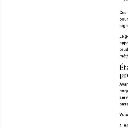
Ces 
pour
sign
Le g
appa
prud
mét
Ét
pr
Avan
coqu
serv
pass
Voic
Vé