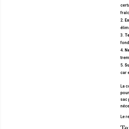
cert
fraî
Ex
élim
Te
fond
Ne
trem
Su
car 
La c
pour
sac 
néce
Le r
Te