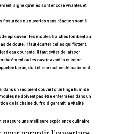
ement, signe qu’elles sont encore vivantes et
s fissurées ou ouvertes sans réaction sont à
ode éprouvée : les moules fraîches tombent au
s de doute, il faut écarter celles qui flottent.
et d’eau courante. Il faut éviter de laisser
ématurément ou les ouvrir avant la cuisson.
appelée barbe, doit être arrachée délicatement
, dans un récipient couvert d’un linge humide
 moules ne doivent pas être enfermées dans un
 de la chaîne du froid garantit la vitalité
n et assure une meilleure expérience culinaire.
 pour garantir l’ouverture