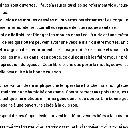
aines sont ouvertes, il faut s’assurer qu’elles se referment vigoureus
ches.
clusion des moules cassées ou ouvertes persistantes :
Les coquille
iner immédiatement car elles représentent un risque sanitaire.
st de flottabilité :
Plonger les moules dans l’eau froide est une méth
, celles qui flottent peuvent avoir une vessie d’air ou être mortes. En ca
ttoyage au dernier moment :
Le rinçage doit être rapide et sous un fil
per les moules dans l’eau douce, ce qui pourrait les faire mourir pr
ppression du byssus :
Cette fibre brune que porte la moule, souvent 
elle peut nuire à la bonne cuisson.
onservation idéale implique une température fraîche mais non glacée
 maintenir une humidité constante. Contrairement aux poissons, les
plastique hermétique ni immergées dans l’eau douce. Une bonne gestion
ssaire à une ouverture aisée à la cuisson.
espect de ces étapes évite souvent les déconvenues liées à la cuisso
mpérature de cuisson et durée adaptées