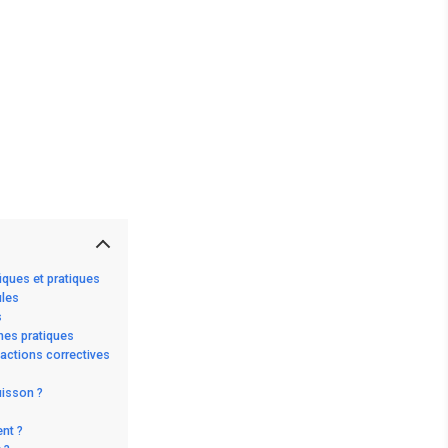
iques et pratiques
ules
s
nes pratiques
actions correctives
uisson ?
nt ?