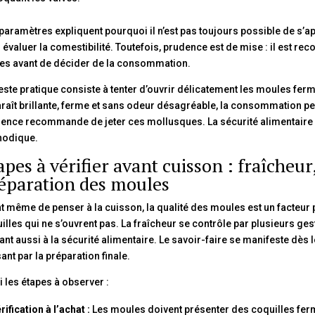
paramètres expliquent pourquoi il n’est pas toujours possible de s’ap
 évaluer la comestibilité. Toutefois, prudence est de mise : il est 
es avant de décider de la consommation.
este pratique consiste à tenter d’ouvrir délicatement les moules fermé
raît brillante, ferme et sans odeur désagréable, la consommation peu
ence recommande de jeter ces mollusques. La sécurité alimentaire p
hodique.
apes à vérifier avant cuisson : fraîcheur
éparation des moules
t même de penser à la cuisson, la qualité des moules est un facteur 
illes qui ne s’ouvrent pas. La fraîcheur se contrôle par plusieurs ge
ant aussi à la sécurité alimentaire. Le savoir-faire se manifeste dès 
ant par la préparation finale.
i les étapes à observer :
rification à l’achat :
Les moules doivent présenter des coquilles ferm