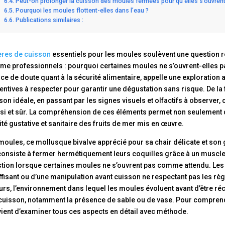
Peut-on prolonger la cuisson des moules fermées pour qu’elles s’ouvrent
Pourquoi les moules flottent-elles dans l’eau ?
Publications similaires :
res de cuisson
essentiels pour les moules soulèvent une question r
e professionnels : pourquoi certaines moules ne s’ouvrent-elles p
ce de doute quant à la sécurité alimentaire, appelle une exploration
entives à respecter pour garantir une dégustation sans risque. De la
son idéale, en passant par les signes visuels et olfactifs à observer,
si et sûr. La compréhension de ces éléments permet non seulement d’
ité gustative et sanitaire des fruits de mer mis en œuvre.
moules, ce mollusque bivalve apprécié pour sa chair délicate et son
consiste à fermer hermétiquement leurs coquilles grâce à un muscle
tion lorsque certaines moules ne s’ouvrent pas comme attendu. Les 
ffisant ou d’une manipulation avant cuisson ne respectant pas les règ
eurs, l’environnement dans lequel les moules évoluent avant d’être 
 cuisson, notamment la présence de sable ou de vase. Pour comprendr
ient d’examiner tous ces aspects en détail avec méthode.