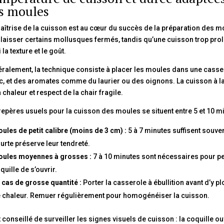
s moules
aîtrise de la cuisson est au cœur du succès de la préparation des mo
 laisser certains mollusques fermés, tandis qu’une cuisson trop prol
 la texture et le goût.
ralement, la technique consiste à placer les moules dans une casser
c, et des aromates comme du laurier ou des oignons. La cuisson à la v
a chaleur et respect de la chair fragile.
repères usuels pour la cuisson des moules se situent entre 5 et 10 minu
ules de petit calibre (moins de 3 cm) :
5 à 7 minutes suffisent souven
urte préserve leur tendreté.
ules moyennes à grosses :
7 à 10 minutes sont nécessaires pour pe
quille de s’ouvrir.
 cas de grosse quantité :
Porter la casserole à ébullition avant d’y pl
 chaleur. Remuer régulièrement pour homogénéiser la cuisson.
st conseillé de surveiller les signes visuels de cuisson : la coquille o