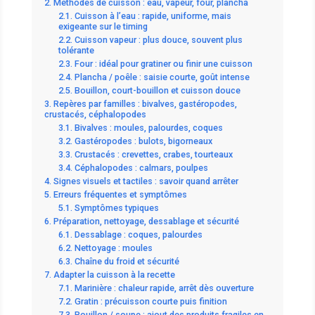
Méthodes de cuisson : eau, vapeur, four, plancha
Cuisson à l’eau : rapide, uniforme, mais
exigeante sur le timing
Cuisson vapeur : plus douce, souvent plus
tolérante
Four : idéal pour gratiner ou finir une cuisson
Plancha / poêle : saisie courte, goût intense
Bouillon, court-bouillon et cuisson douce
Repères par familles : bivalves, gastéropodes,
crustacés, céphalopodes
Bivalves : moules, palourdes, coques
Gastéropodes : bulots, bigorneaux
Crustacés : crevettes, crabes, tourteaux
Céphalopodes : calmars, poulpes
Signes visuels et tactiles : savoir quand arrêter
Erreurs fréquentes et symptômes
Symptômes typiques
Préparation, nettoyage, dessablage et sécurité
Dessablage : coques, palourdes
Nettoyage : moules
Chaîne du froid et sécurité
Adapter la cuisson à la recette
Marinière : chaleur rapide, arrêt dès ouverture
Gratin : précuisson courte puis finition
Bouillon / soupe : ajout des produits fragiles en