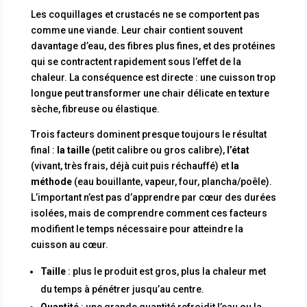
Les coquillages et crustacés ne se comportent pas
comme une viande. Leur chair contient souvent
davantage d’eau, des fibres plus fines, et des protéines
qui se contractent rapidement sous l’effet de la
chaleur. La conséquence est directe : une cuisson trop
longue peut transformer une chair délicate en texture
sèche, fibreuse ou élastique.
Trois facteurs dominent presque toujours le résultat
final :
la taille
(petit calibre ou gros calibre),
l’état
(vivant, très frais, déjà cuit puis réchauffé) et
la
méthode
(eau bouillante, vapeur, four, plancha/poêle).
L’important n’est pas d’apprendre par cœur des durées
isolées, mais de comprendre comment ces facteurs
modifient le temps nécessaire pour atteindre la
cuisson au cœur.
Taille
: plus le produit est gros, plus la chaleur met
du temps à pénétrer jusqu’au centre.
Quantité
: une grande quantité refroidit l’eau ou la