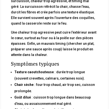
surcuisson, chaleur trop agressive, et timing mal
géré. La surcuisson rétrécit la chair, chasse l’eau,
durcit les fibres et crée parfois une texture élastique.
Elle survient souvent après l’ouverture des coquilles,
quand la casserole reste sur le feu.
Une chaleur trop agressive peut cuire l’extérieur avant
le cœur, surtout au four ou à la poêle sur des pièces
épaisses. Enfin, un mauvais timing (chercher un plat,
préparer une sauce après coup) laisse le produit en
attente dans la chaleur.
Symptômes typiques
Texture caoutchouteuse
: durée trop longue
(souvent crevettes, calmars, certaines noix).
Chair sèche
: four trop chaud, air trop sec, cuisson
prolongée.
Goût dilué
: cuisson trop longue dans beaucoup
d’eau, ou assaisonnement mal géré.