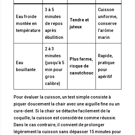
3 à 5
Cuisson
Eau froide
minutes
uniforme,
Tendre et
montée en
de repos
conserve
juteux
température
après
l’arôme
ébullition
marin
2 à 3
minutes
Rapide,
Plus ferme,
Eau
(jusqu’à 5
pratique
risque de
bouillante
min pour
pour
caoutchouc
gros
apéritif
calibre)
Pour évaluer la cuisson, un test simple consiste à
piquer doucement la chair avec une aiguille fine ou un
cure-dent. Si la chair se détache facilement de la
coquille, la cuisson est considérée comme réussie.
Dans le cas contraire, il convient de prolonger
légèrement la cuisson sans dépasser 15 minutes pour