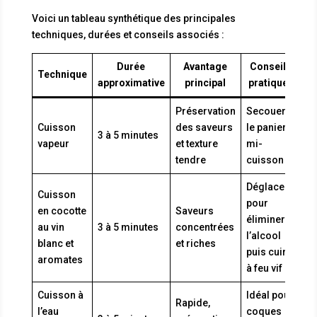
Voici un tableau synthétique des principales
techniques, durées et conseils associés :
Durée
Avantage
Conseils
Technique
approximative
principal
pratiques
Préservation
Secouer
Cuisson
des saveurs
le panier à
3 à 5 minutes
vapeur
et texture
mi-
tendre
cuisson
Déglacer
Cuisson
pour
en cocotte
Saveurs
éliminer
au vin
3 à 5 minutes
concentrées
l’alcool
blanc et
et riches
puis cuire
aromates
à feu vif
Cuisson à
Idéal pour
Rapide,
l’eau
coques