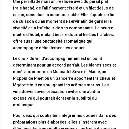
Une persillade maison, réalisée avec du persil plat
frais haché, de l’ail finement ciselé et un filet de jus de
citron, constitue un incontournable. Elle s’ajoute en fin
de cuisson ou au moment de servir afin de garder la
vivacité et la fraîcheur de ses composants. Un beurre
maître d’hôtel, mêlant beurre doux et herbes fraîches,
offre aussi une onctuosité aromatique qui
accompagne délicatement les coques.
Le choix du vin d’accompagnement est un point
déterminant pour un accord parfait. Les blancs secs et
minéraux comme un Muscadet Sèvre et Maine, un
Picpoul de Pinet ou un Sancerre apportent fraîcheur et
légèreté tout en soulignant les arômes marins. Les
vins doivent avec précaution éviter une acidité
excessive qui pourrait écraser la subtilité du
mollusque.
Pour ceux qui souhaitent intégrer les coques dans des
préparations plus élaborées, elles s’insèrent avec
élégance dans un risotto crémeux aux fruits de mer ou