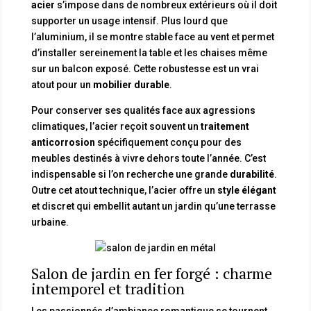
acier
s’impose dans de nombreux extérieurs où il doit
supporter un usage intensif. Plus lourd que
l’aluminium, il se montre stable face au vent et permet
d’installer sereinement la table et les chaises même
sur un balcon exposé. Cette robustesse est un vrai
atout pour un
mobilier durable
.
Pour conserver ses qualités face aux agressions
climatiques, l’acier reçoit souvent un
traitement
anticorrosion
spécifiquement conçu pour des
meubles destinés à vivre dehors toute l’année. C’est
indispensable si l’on recherche une grande
durabilité
.
Outre cet atout technique, l’acier offre un
style élégant
et discret qui embellit autant un jardin qu’une terrasse
urbaine.
Salon de jardin en fer forgé : charme
intemporel et tradition
Les passionnés d’ambiance romantique se tournent