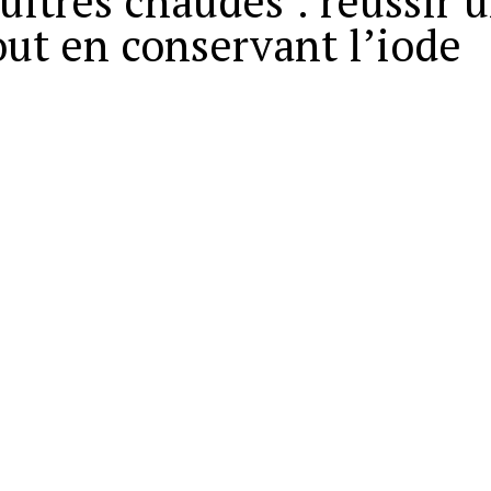
uîtres chaudes : réussir 
out en conservant l’iode