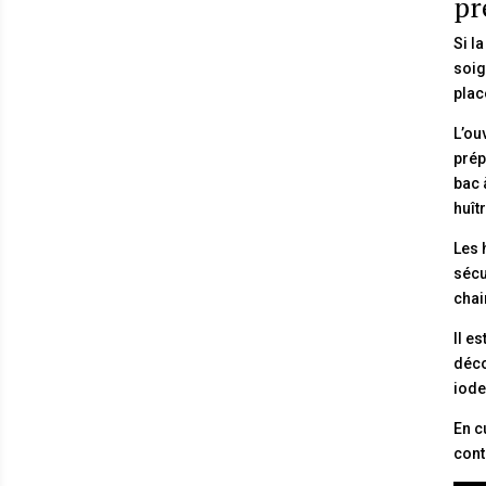
pr
Si l
soig
plac
L’ou
prép
bac 
huît
Les 
sécu
chai
Il e
déco
iode
En c
cont