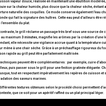
uisson vapeur douce, réalisée en maintenant une ébullition modérée,
puie sur la chaleur humide, plus douce que la chaleur sèche, évitant 
rture naturelle des coquilles. Ce mode conserve également l’eau cha
onde qui fait la signature des huîtres. Cette eau peut d’ailleurs être r
i l’ensemble du plat.
contraste, le grill réclame un passage très bref sous une source de c
e au maximum
3 minutes
, magnifie les arômes par la création d’une 
ndant, elle nécessite une vigilance accrue quant à la température cu
ur mène à une chair sèche. Grâce à un préchauffage rigoureux du fou
son rapide au grill peut être parfaitement maîtrisée.
techniques peuvent être complémentaires : par exemple, cuire d’abord
leux, puis passer sous le grill pour une finition gratinée élégante. 
usque, tout en respectant impérativement les repères de cuisson et si
adation des saveurs marines.
différentes textures obtenues selon le procédé choisi permettent d’ad
ontexte, que ce soit pour un apéritif raffiné ou un plat principal léger.