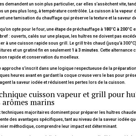
tes demandent un soin plus particulier, car elles s’assèchent vite, ta
s un peu plus long, à température contrôlée. La cuisson à la vapeu
ant une tamisation du chauffage qui préserve la texture et la saveur dé
qu’on opte pour le four, une étape de préchauffage à
180°C à 200°C
e
 bref : ouverts, calés sur une plaque, les huîtres ne doivent pas excé
er à une cuisson rapide sous grill. Le grill très chaud (jusqu’à 300°
itures et un gratiné fin en seulement
1 à 3 minutes
. Cette alternance 
son rapide et conservation du moelleux.
e approche s’inscrit dans une logique respectueuse de la préparation
ques heures avant en gardant la coque creuse vers le bas pour prése
gent la saveur iodée et réduisent les pertes lors de la cuisson.
chnique cuisson vapeur et grill pour huî
s arômes marins
 techniques majoritaires dominent pour préparer les huîtres chaudes 
ente des avantages spécifiques, tant au niveau de la saveur iodée que
inier méthodique, comprendre leur impact est déterminant.