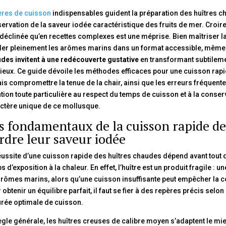
res de cuisson
indispensables guident la préparation des huîtres chau
ervation de la saveur iodée caractéristique des fruits de mer. Croir
 déclinée qu’en recettes complexes est une méprise. Bien maîtriser 
ler pleinement les arômes marins dans un format accessible, mêm
des invitent à une redécouverte gustative
en transformant subtilemen
ieux. Ce guide dévoile les méthodes efficaces pour une cuisson rapid
is compromettre la tenue de la chair, ainsi que les erreurs fréquentes
ntion toute particulière au respect du temps de cuisson et à la conser
ctère unique de ce mollusque.
s fondamentaux de la cuisson rapide de
rdre leur saveur iodée
éussite d’une cuisson rapide des huîtres chaudes dépend avant tout 
s d’exposition à la chaleur. En effet, l’huître est un produit fragile :
arômes marins, alors qu’une cuisson insuffisante peut empêcher la con
 obtenir un équilibre parfait, il faut se fier à des repères précis selon 
urée optimale de cuisson.
ègle générale, les huîtres creuses de calibre moyen s’adaptent le mi