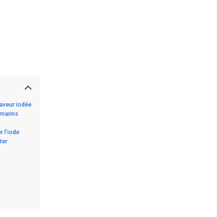
saveur iodée
 marins
r l’iode
ter