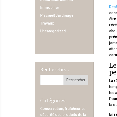
Repè
Immobilier
cons
Piscine&Jardinage
être
Travaux
révé
chau
Uncategorized
préc
jama
atte
cara
Le
Recherche…
pe
La r
temp
les 
Pour
Catégories
la d
Conservation, fraîcheur et
En r
sécurité des produits de la