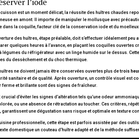
éserver l’iode
a cuisson est un moment délicat, la réussite des huîtres chaudes rep
neuse en amont. Il importe de manipuler le mollusque avec précautio
e dans la coquille, facteur clé de la conservation iode et du moelleu
verture des huîtres, étape préalable, doit s’effectuer idéalement peu av
arer quelques heures à l’avance, en plaçant les coquilles ouvertes cre
à légumes du réfrigérateur avec un linge humide sur le dessus. Cette 
res du dessèchement et du choc thermique.
huîtres ne doivent jamais être conservées ouvertes plus de
trois heu
rité sanitaire et de qualité. Après ouverture, un contrôle visuel est co
r ferme et brillante sont des signes de fraîcheur.
st crucial d’éviter les signes d’altération tels qu’une odeur ammonia
lorée, ou une absence de rétractation au toucher. Ces critères, répé
, garantissent une dégustation sans risque et optimale en texture 
uisine professionnelle, cette étape est parfois assistée par des outil
exte domestique un couteau d’huître adapté et de la méthode suffisen