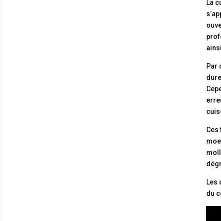
La c
s’ap
ouve
prof
ains
Par 
dur
Cepe
erre
cuis
Ces 
moel
moll
dégr
Les 
du c