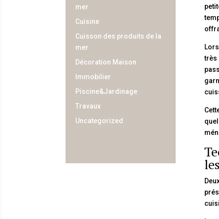
peti
mer
temp
Cuisine
offr
Cuisson des produits de la
Lors
mer
très
Décoration Maison
pass
Immobilier
garn
Piscine&Jardinage
cuis
Travaux
Cett
Uncategorized
quel
ména
Te
le
Deux
prés
cuis