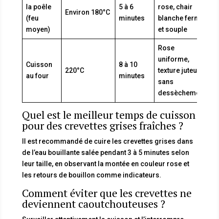
la poêle
5 à 6
rose, chair
Environ 180°C
(feu
minutes
blanche ferme
moyen)
et souple
Rose
uniforme,
Cuisson
8 à 10
220°C
texture juteuse
au four
minutes
sans
dessèchement
Quel est le meilleur temps de cuisson
pour des crevettes grises fraîches ?
Il est recommandé de cuire les crevettes grises dans
de l’eau bouillante salée pendant 3 à 5 minutes selon
leur taille, en observant la montée en couleur rose et
les retours de bouillon comme indicateurs.
Comment éviter que les crevettes ne
deviennent caoutchouteuses ?