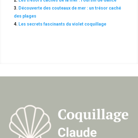
Les trésors cachés de la mer : l’oursin de Galice
Découverte des couteaux de mer : un trésor caché
des plages
Les secrets fascinants du violet coquillage