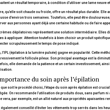
aitent un résultat temporaire, à condition d’utiliser une lame neuve 
ire, qu’elle soit chaude ou froide, offre un résultat plus durable. Elle a
usse d’environ trois semaines. Toutefois, elle peut être douloureuse, 
rver aux personnes ayant déjà une certaine habitude ou de faire appe
crèmes dépilatoires représentent une solution intermédiaire. Elles dis
les à appliquer. Attention toutefois à bien choisir un produit spécifiq
ecter scrupuleusement le temps de pose indiqué.
n, l’IPL (épilation à la lumière pulsée) gagne en popularité. Cette méth
ressivement le follicule pileux. Son principal avantage est la diminuti
efois, elle demande de la patience et un certain investissement, ain
lisation.
importance du soin après l’épilation
 que soit le procédé choisi, l’étape du soin après épilation est crucia
égée. On recommande l’utilisation de produits doux, sans parfum ni al
oe vera, par exemple, est un allié naturel aux propriétés apaisantes 
st également conseillé d’éviter les vêtements trop serrés dans les heure