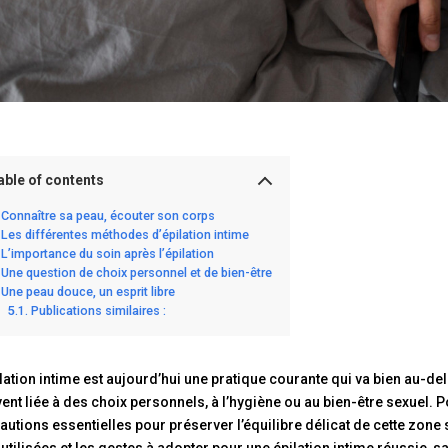
able of contents
Connaître sa peau, écouter son corps
Les différentes méthodes d’épilation intime
L’importance du soin après l’épilation
Une question de choix personnel et de bien-être
Une peau douce, un esprit libre
Publications similaires :
ilation intime est aujourd’hui une pratique courante qui va bien au-del
ent liée à des choix personnels, à l’hygiène ou au bien-être sexuel. P
autions essentielles pour préserver l’équilibre délicat de cette zon
 utilisées et les gestes à adopter pour une épilation intime réussie, 