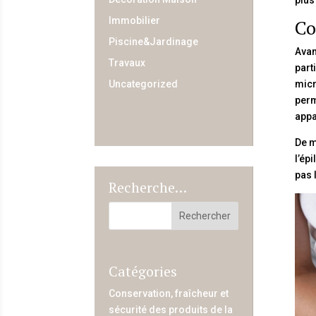
Immobilier
Co
Piscine&Jardinage
Avan
Travaux
part
micr
Uncategorized
perm
appa
De m
l’ép
pas 
Recherche…
Catégories
Conservation, fraîcheur et
sécurité des produits de la