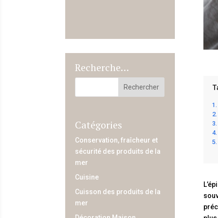
Recherche…
T
Catégories
Conservation, fraîcheur et
sécurité des produits de la
mer
Cuisine
L’ép
Cuisson des produits de la
souv
mer
préc
Décoration Maison
plus