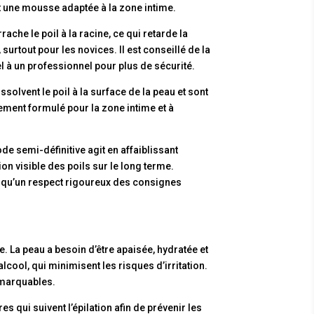
et une mousse adaptée à la zone intime.
rrache le poil à la racine, ce qui retarde la
surtout pour les novices. Il est conseillé de la
l à un professionnel pour plus de sécurité.
solvent le poil à la surface de la peau et sont
uement formulé pour la zone intime et à
ode semi-définitive agit en affaiblissant
on visible des poils sur le long terme.
si qu’un respect rigoureux des consignes
le. La peau a besoin d’être apaisée, hydratée et
cool, qui minimisent les risques d’irritation.
remarquables.
s qui suivent l’épilation afin de prévenir les