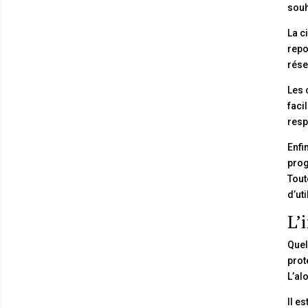
souh
La c
repo
rése
Les 
faci
resp
Enfi
prog
Tout
d’uti
L’
Quel
prot
L’al
Il e