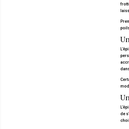
frot
lais
Pren
poil
Un
L’ép
pers
accr
dans
Cert
modè
Un
L’ép
de s
choi