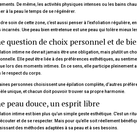
tements. De même, les activités physiques intenses ou les bains cha
ser à la peau le temps de se régénérer.
dre soin de cette zone, c’est aussi penser à l’exfoliation régulière, 
s incarnés. Une peau bien entretenue est une peau qui tolère mieux le
e question de choix personnel et de bi
ilation intime ne devrait jamais être une obligation, mais plutôt un choi
onnelle. Elle peut être liée à des préférences esthétiques, au senti
ue lors des moments intimes. En ce sens, elle participe pleinement 
 le respect du corps.
aines personnes choisissent une épilation complète, d’autres préfèrent
le unique, et chacun doit pouvoir trouver sa propre harmonie.
e peau douce, un esprit libre
ilation intime est bien plus qu’un simple geste esthétique. C’est un ri
’écouter et de se respecter. Mais pour qu’elle soit réellement bénéfique
sissant des méthodes adaptées à sa peau et à ses besoins.