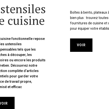
stensiles
Boîtes à bento, plateaux à 
e cuisine
bien plus : trouvez toutes
fournitures de cuisine et 
pour équiper votre établ
cuisine fonctionnelle repose
des ustensiles
VOIR
spensables tels que les
ches à découper, les
oires ou encore les produits
tretien. Découvrez notre
ction complète d’articles
ntiels pour garder votre
ce de travail propre,
isé et efficac
VOIR